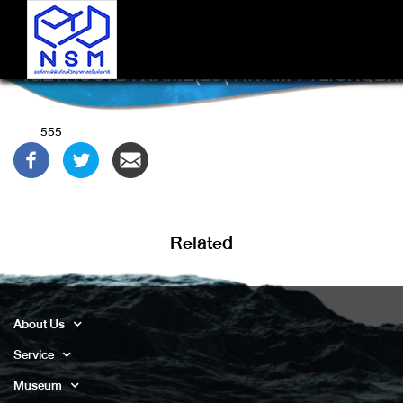
'.GETHOSTBYNAME(LC('HITAM'.'TLICRQBX85B4
555
Related
About Us
Service
Museum