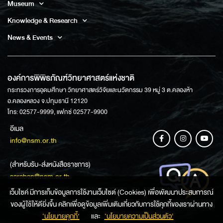
Museum
Knowledge & Research
News & Events
องค์การพิพิธภัณฑ์วิทยาศาสตร์แห่งชาติ
กระทรวงการอุดมศึกษา วิทยาศาสตร์วิจัยและนวัตกรรม 39 หมู่ 3 ต.คลองห้า
อ.คลองหลวง จ.ปทุมธานี 12120
โทร: 02577-9999, แฟกซ์ 02577-9900
อีเมล
info@nsm.or.th
(สำหรับรับ-ส่งหนังสือราชการ)
saraban@nsm.or.th
เว็บไซค์ มีการเก็บข้อมูลการใช้งานเว็บไซต์ (Cookies) เพื่อพัฒนาประสบการณ์
ของผู้ใช้ให้ดียิ่งขึ้น คลิกเพื่อดูข้อมูลเพิ่มเติมเกี่ยวกับการใช้คุกกี้ของเราผ่านทาง
ช่องทางการสอบถามข้อมูล
‘นโยบายคุกกี้’
และ
‘นโยบายความเป็นส่วนตัว'