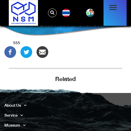
TH
-1' OR 2+191-191-1=0+0+0+1 --
555
Related
About Us
Service
Museum