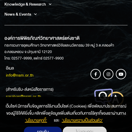
Knowledge & Research
News & Events
องค์การพิพิธภัณฑ์วิทยาศาสตร์แห่งชาติ
กระทรวงการอุดมศึกษา วิทยาศาสตร์วิจัยและนวัตกรรม 39 หมู่ 3 ต.คลองห้า
อ.คลองหลวง จ.ปทุมธานี 12120
โทร: 02577-9999, แฟกซ์ 02577-9900
อีเมล
info@nsm.or.th
(สำหรับรับ-ส่งหนังสือราชการ)
saraban@nsm.or.th
เว็บไซค์ มีการเก็บข้อมูลการใช้งานเว็บไซต์ (Cookies) เพื่อพัฒนาประสบการณ์
ของผู้ใช้ให้ดียิ่งขึ้น คลิกเพื่อดูข้อมูลเพิ่มเติมเกี่ยวกับการใช้คุกกี้ของเราผ่านทาง
ช่องทางการสอบถามข้อมูล
‘นโยบายคุกกี้’
และ
‘นโยบายความเป็นส่วนตัว'
ยอมรับ
ไม่ ขอบคุณ