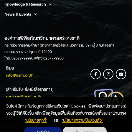
Knowledge & Research
News & Events
องค์การพิพิธภัณฑ์วิทยาศาสตร์แห่งชาติ
กระทรวงการอุดมศึกษา วิทยาศาสตร์วิจัยและนวัตกรรม 39 หมู่ 3 ต.คลองห้า
อ.คลองหลวง จ.ปทุมธานี 12120
โทร: 02577-9999, แฟกซ์ 02577-9900
อีเมล
info@nsm.or.th
(สำหรับรับ-ส่งหนังสือราชการ)
saraban@nsm.or.th
เว็บไซค์ มีการเก็บข้อมูลการใช้งานเว็บไซต์ (Cookies) เพื่อพัฒนาประสบการณ์
ของผู้ใช้ให้ดียิ่งขึ้น คลิกเพื่อดูข้อมูลเพิ่มเติมเกี่ยวกับการใช้คุกกี้ของเราผ่านทาง
ช่องทางการสอบถามข้อมูล
‘นโยบายคุกกี้’
และ
‘นโยบายความเป็นส่วนตัว'
ยอมรับ
ไม่ ขอบคุณ