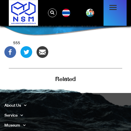
TH
1 WAITFOR DELAY '0:0:15' --
555
Related
About Us
Service
Museum