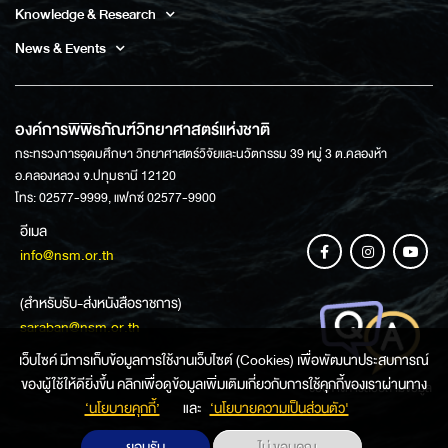
Knowledge & Research
News & Events
องค์การพิพิธภัณฑ์วิทยาศาสตร์แห่งชาติ
กระทรวงการอุดมศึกษา วิทยาศาสตร์วิจัยและนวัตกรรม 39 หมู่ 3 ต.คลองห้า
อ.คลองหลวง จ.ปทุมธานี 12120
โทร: 02577-9999, แฟกซ์ 02577-9900
อีเมล
info@nsm.or.th
(สำหรับรับ-ส่งหนังสือราชการ)
saraban@nsm.or.th
เว็บไซค์ มีการเก็บข้อมูลการใช้งานเว็บไซต์ (Cookies) เพื่อพัฒนาประสบการณ์
ของผู้ใช้ให้ดียิ่งขึ้น คลิกเพื่อดูข้อมูลเพิ่มเติมเกี่ยวกับการใช้คุกกี้ของเราผ่านทาง
ช่องทางการสอบถามข้อมูล
‘นโยบายคุกกี้’
และ
‘นโยบายความเป็นส่วนตัว'
ยอมรับ
ไม่ ขอบคุณ