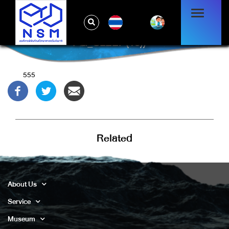
TH
YKRRJHGC') OR 738=(SELECT 738 FROM
PG_SLEEP(15))--
555
Related
About Us
Service
Museum