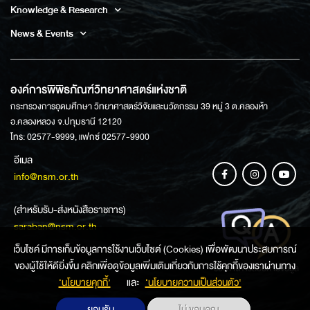
Knowledge & Research
News & Events
องค์การพิพิธภัณฑ์วิทยาศาสตร์แห่งชาติ
กระทรวงการอุดมศึกษา วิทยาศาสตร์วิจัยและนวัตกรรม 39 หมู่ 3 ต.คลองห้า
อ.คลองหลวง จ.ปทุมธานี 12120
โทร: 02577-9999, แฟกซ์ 02577-9900
อีเมล
info@nsm.or.th
(สำหรับรับ-ส่งหนังสือราชการ)
saraban@nsm.or.th
เว็บไซค์ มีการเก็บข้อมูลการใช้งานเว็บไซต์ (Cookies) เพื่อพัฒนาประสบการณ์
ของผู้ใช้ให้ดียิ่งขึ้น คลิกเพื่อดูข้อมูลเพิ่มเติมเกี่ยวกับการใช้คุกกี้ของเราผ่านทาง
ช่องทางการสอบถามข้อมูล
‘นโยบายคุกกี้’
และ
‘นโยบายความเป็นส่วนตัว'
ยอมรับ
ไม่ ขอบคุณ