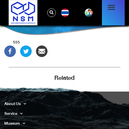
TH
1'"
555
Related
About Us
Service
Museum