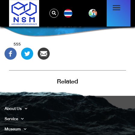
TH
@@S8HF9
555
Related
About Us
Service
Museum