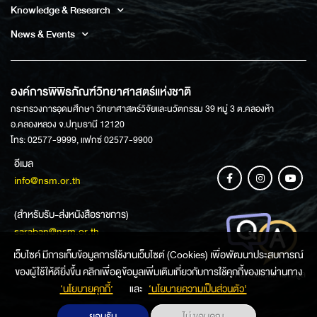
Knowledge & Research
News & Events
องค์การพิพิธภัณฑ์วิทยาศาสตร์แห่งชาติ
กระทรวงการอุดมศึกษา วิทยาศาสตร์วิจัยและนวัตกรรม 39 หมู่ 3 ต.คลองห้า
อ.คลองหลวง จ.ปทุมธานี 12120
โทร: 02577-9999, แฟกซ์ 02577-9900
อีเมล
info@nsm.or.th
(สำหรับรับ-ส่งหนังสือราชการ)
saraban@nsm.or.th
เว็บไซค์ มีการเก็บข้อมูลการใช้งานเว็บไซต์ (Cookies) เพื่อพัฒนาประสบการณ์
ของผู้ใช้ให้ดียิ่งขึ้น คลิกเพื่อดูข้อมูลเพิ่มเติมเกี่ยวกับการใช้คุกกี้ของเราผ่านทาง
ช่องทางการสอบถามข้อมูล
‘นโยบายคุกกี้’
และ
‘นโยบายความเป็นส่วนตัว'
ยอมรับ
ไม่ ขอบคุณ