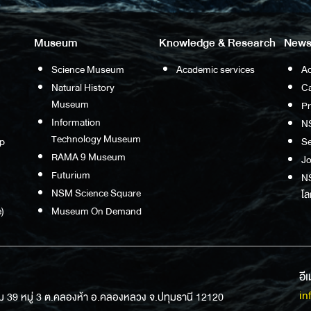
Museum
Knowledge & Research
News
Science Museum
Academic services
Ac
Natural History
Ca
Museum
P
Information
N
Technology Museum
p
S
RAMA 9 Museum
Jo
Futurium
NS
NSM Science Square
โล
)
Museum On Demand
อี
in
ม 39 หมู่ 3 ต.คลองห้า อ.คลองหลวง จ.ปทุมธานี 12120