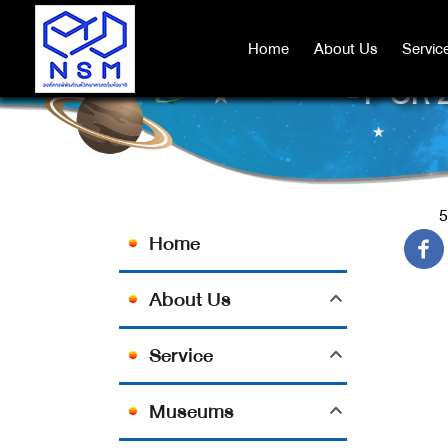
Home
Home
About Us
About Us
Servic
Servic
-1' OR
5
Home
About Us
Service
Museums