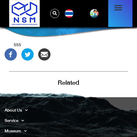
TH
1'"
555
Related
About Us
Service
Museum