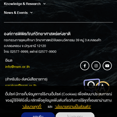
Knowledge & Research
News & Events
องค์การพิพิธภัณฑ์วิทยาศาสตร์แห่งชาติ
กระทรวงการอุดมศึกษา วิทยาศาสตร์วิจัยและนวัตกรรม 39 หมู่ 3 ต.คลองห้า
อ.คลองหลวง จ.ปทุมธานี 12120
โทร: 02577-9999, แฟกซ์ 02577-9900
อีเมล
info@nsm.or.th
(สำหรับรับ-ส่งหนังสือราชการ)
saraban@nsm.or.th
เว็บไซค์ มีการเก็บข้อมูลการใช้งานเว็บไซต์ (Cookies) เพื่อพัฒนาประสบการณ์
ของผู้ใช้ให้ดียิ่งขึ้น คลิกเพื่อดูข้อมูลเพิ่มเติมเกี่ยวกับการใช้คุกกี้ของเราผ่านทาง
ช่องทางการสอบถามข้อมูล
‘นโยบายคุกกี้’
และ
‘นโยบายความเป็นส่วนตัว'
ยอมรับ
ไม่ ขอบคุณ