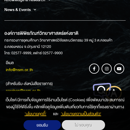
News & Events
องค์การพิพิธภัณฑ์วิทยาศาสตร์แห่งชาติ
กระทรวงการอุดมศึกษา วิทยาศาสตร์วิจัยและนวัตกรรม 39 หมู่ 3 ต.คลองห้า
อ.คลองหลวง จ.ปทุมธานี 12120
โทร: 02577-9999, แฟกซ์ 02577-9900
อีเมล
info@nsm.or.th
(สำหรับรับ-ส่งหนังสือราชการ)
saraban@nsm.or.th
เว็บไซค์ มีการเก็บข้อมูลการใช้งานเว็บไซต์ (Cookies) เพื่อพัฒนาประสบการณ์
ของผู้ใช้ให้ดียิ่งขึ้น คลิกเพื่อดูข้อมูลเพิ่มเติมเกี่ยวกับการใช้คุกกี้ของเราผ่านทาง
ช่องทางการสอบถามข้อมูล
‘นโยบายคุกกี้’
และ
‘นโยบายความเป็นส่วนตัว'
ยอมรับ
ไม่ ขอบคุณ