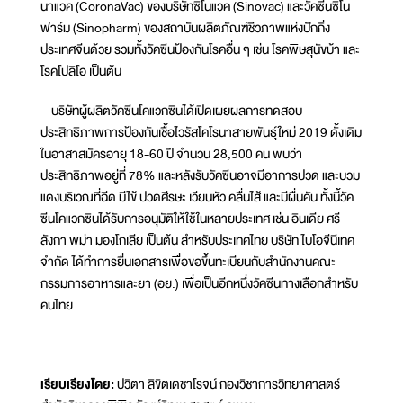
นาแวค (CoronaVac) ของบริษัทซิโนแวค (Sinovac) และวัคซีนซิโน
ฟาร์ม (Sinopharm) ของสถาบันผลิตภัณฑ์ชีวภาพแห่งปักกิ่ง
ประเทศจีนด้วย รวมทั้งวัคซีนป้องกันโรคอื่น ๆ เช่น โรคพิษสุนัขบ้า และ
โรคโปลิโอ เป็นต้น
บริษัทผู้ผลิตวัคซีนโคแวกซินได้เปิดเผยผลการทดสอบ
ประสิทธิภาพการป้องกันเชื้อไวรัสโคโรนาสายพันธุ์ใหม่ 2019 ดั้งเดิม
ในอาสาสมัครอายุ 18-60 ปี จำนวน 28,500 คน พบว่า
ประสิทธิภาพอยู่ที่ 78% และหลังรับวัคซีนอาจมีอาการปวด และบวม
แดงบริเวณที่ฉีด มีไข้ ปวดศีรษะ เวียนหัว คลื่นไส้ และมีผื่นคัน ทั้งนี้วัค
ซีนโคแวกซินได้รับการอนุมัติให้ใช้ในหลายประเทศ เช่น อินเดีย ศรี
ลังกา พม่า มองโกเลีย เป็นต้น สำหรับประเทศไทย บริษัท ไบโอจีนีเทค
จำกัด ได้ทำการยื่นเอกสารเพื่อขอขึ้นทะเบียนกับสำนักงานคณะ
กรรมการอาหารและยา (อย.) เพื่อเป็นอีกหนึ่งวัคซีนทางเลือกสำหรับ
คนไทย
เรียบเรียงโดย:
ปวิตา ลิขิตเดชาโรจน์ กองวิชาการวิทยาศาสตร์