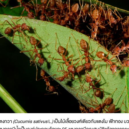
ตงกวา
(
Cucumis sativus
L.
)
เป็นไม้เลื้อยวงศ์เดียวกับแตงโม ฟักทอง บว