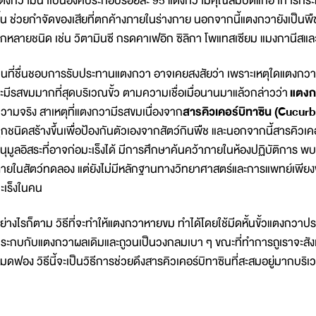
ตงกวามีน้ำเป็นองค์ประกอบร้อยละ 95 แตงกวามีคุณสมบัติแก้อาการกระ
ื้น ช่วยกำจัดของเสียที่ตกค้างภายในร่างกาย นอกจากนี้แตงกวายังเป็นพืช
ีกหลายชนิด เช่น วิตามินซี กรดคาเฟอิก ซิลิกา โพแทสเซียม แมงกานีสแล
นที่ชื่นชอบการรับประทานแตงกวา อาจเคยสงสัยว่า เพราะเหตุใดแตงกวาจ
ะมีรสขมมากที่สุดบริเวณขั้ว ตามความเชื่อเมื่อนานมาแล้วกล่าวว่า
แตงกว
วามจริง สาเหตุที่แตงกวามีรสขมเนื่องจาก
สารคิวเคอร์บิทาซิน (
Cucurbi
ุกชนิดสร้างขึ้นเพื่อป้องกันตัวเองจากสัตว์กินพืช และนอกจากนี้สารคิวเค
นุมูลอิสระที่อาจก่อมะเร็งได้ มีการศึกษาค้นคว้าภายในห้องปฏิบัติการ 
ายในสัตว์ทดลอง แต่ยังไม่่มีหลักฐานทางวิทยาศาสตร์และการแพทย์เพียง
ะเร็งในคน
ย่างไรก็ตาม วิธีที่จะทำให้แตงกวาหายขม ทำได้โดยใช้มีดหั้นขั้วแตงกวา
ระกบกับแตงกวาผลเดิมและถูวนเป็นวงกลมเบา ๆ ขณะที่ทำการถูเราจะสังเกต
มดฟอง วิธีนี้จะเป็นวิธีการช่วยดึงสารคิวเคอร์บิทาซินที่สะสมอยู่มากบริเ