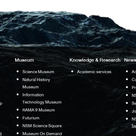
Museum
Knowledge & Research
News
Science Museum
Academic services
Ac
Natural History
Ca
Museum
P
Information
N
Technology Museum
p
S
RAMA 9 Museum
Jo
Futurium
NS
NSM Science Square
โล
)
Museum On Demand