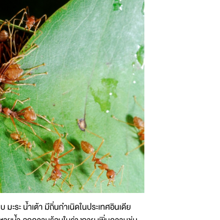
บ มะระ น้ำเต้า มีถิ่นกำเนิดในประเทศอินเดีย