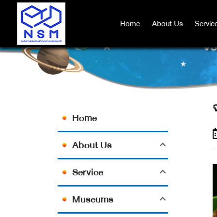
Home
Home
About Us
About Us
Servic
Servic
จร
Home
About Us
Service
Museums