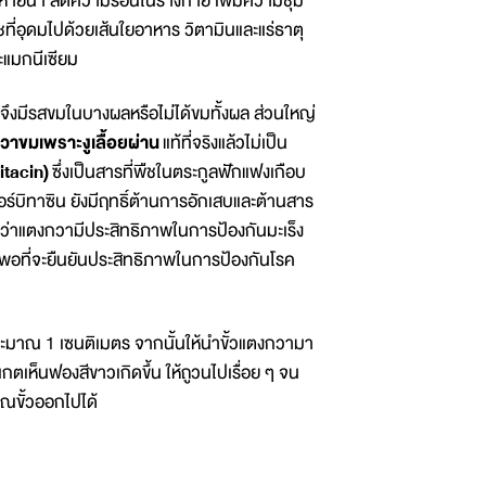
หายน้ำ ลดความร้อนในร่างกาย เพิ่มความชุ่ม
ที่อุดมไปด้วยเส้นใยอาหาร วิตามินและแร่ธาตุ
ะแมกนีเซียม
ึงมีรสขมในบางผลหรือไม่ได้ขมทั้งผล ส่วนใหญ่
าขมเพราะงูเลื้อยผ่าน
แท้ที่จริงแล้วไม่เป็น
tacin)
ซึ่งเป็นสารที่พืชในตระกูลฟักแฟงเกือบ
อร์บิทาซิน ยังมีฤทธิ์ต้านการอักเสบและต้านสาร
พบว่าแตงกวามีประสิทธิภาพในการป้องกันมะเร็ง
พอที่จะยืนยันประสิทธิภาพในการป้องกันโรค
ประมาณ 1 เซนติเมตร จากนั้นให้นำขั้วแตงกวามา
เห็นฟองสีขาวเกิดขึ้น ให้ถูวนไปเรื่อย ๆ จน
วณขั้วออกไปได้