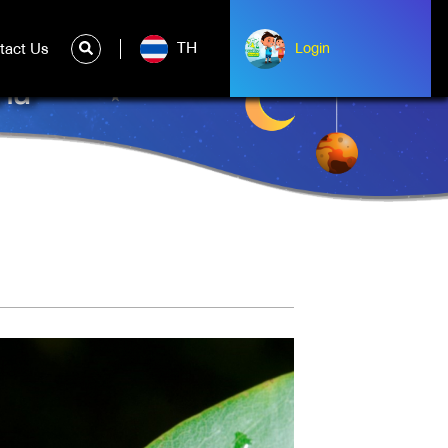
TH
tact Us
ntact Us
Login
Login
่าน