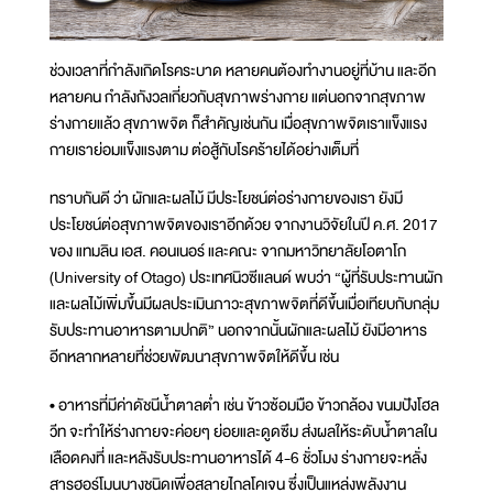
ช่วงเวลาที่กำลังเกิดโรคระบาด หลายคนต้องทำงานอยู่ที่บ้าน และอีก
หลายคน กำลังกังวลเกี่ยวกับสุขภาพร่างกาย แต่นอกจากสุขภาพ
ร่างกายแล้ว สุขภาพจิต ก็สำคัญเช่นกัน เมื่อสุขภาพจิตเราแข็งแรง
กายเราย่อมแข็งแรงตาม ต่อสู้กับโรคร้ายได้อย่างเต็มที่
ทราบกันดี ว่า ผักและผลไม้ มีประโยชน์ต่อร่างกายของเรา ยังมี
ประโยชน์ต่อสุขภาพจิตของเราอีกด้วย จากงานวิจัยในปี ค.ศ. 2017
ของ แทมลิน เอส. คอนเนอร์ และคณะ จากมหาวิทยาลัยโอตาโก
(University of Otago) ประเทศนิวซีแลนด์ พบว่า “ผู้ที่รับประทานผัก
และผลไม้เพิ่มขึ้นมีผลประเมินภาวะสุขภาพจิตที่ดีขึ้นเมื่อเทียบกับกลุ่ม
รับประทานอาหารตามปกติ” นอกจากนั้นผักและผลไม้ ยังมีอาหาร
อีกหลากหลายที่ช่วยพัฒนาสุขภาพจิตให้ดีขึ้น เช่น
• อาหารที่มีค่าดัชนีน้ำตาลต่ำ เช่น ข้าวซ้อมมือ ข้าวกล้อง ขนมปังโฮล
วีท จะทำให้ร่างกายจะค่อยๆ ย่อยและดูดซึม ส่งผลให้ระดับน้ำตาลใน
เลือดคงที่ และหลังรับประทานอาหารได้ 4-6 ชั่วโมง ร่างกายจะหลั่ง
สารฮอร์โมนบางชนิดเพื่อสลายไกลโคเจน ซึ่งเป็นแหล่งพลังงาน