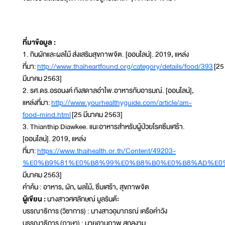
ที่มาข้อมูล :
1. กินผักและผลไม้ ส่งเสริมสุขภาพจิต. [ออนไลน์]. 2019, แหล่ง
ที่มา:
http://www.thaiheartfound.org/category/details/food/393
[25
มีนาคม 2563]
2. รศ.ดร.อรอนงค์ กังสดาลอำไพ.อาหารกับอารมณ์. [ออนไลน์],
แหล่งที่มา:
http://www.yourhealthyguide.com/article/am-
food-mind.html
[25 มีนาคม 2563]
3. Thianthip Diawkee. แนะอาหารสำหรับผู้ป่วยโรคซึมเศร้า.
[ออนไลน์]. 2019, แหล่ง
ที่มา:
https://www.thaihealth.or.th/Content/49203-
%E0%B9%81%E0%B8%99%E0%B8%B0%E0%B8%AD%E0
มีนาคม 2563]
คำค้น : อาหาร, ผัก, ผลไม้, ซึมเศร้า, สุขภาพจิต
ผู้เขียน :
นางสาวศศลักษณ์ มูลรินต๊ะ
บรรณาธิการ (วิชาการ) : นางสาวอุมาภรณ์ เครือคำวัง
บรรณาธิการ (ภาษา) : นายอานุภาพ สกุลงาม