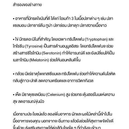
สำรองของร่างกาย
• อาหารที่มีกรดไขมันที่ดี ได้แก่ โอเมก้า 3 ในเนื้อปลาต่าง ๆ เช่น ปลา
แซลมอน ปลาซาร์ดีน ทูน่า ปลาช่อน ปลาดุก ปลาสวายเนื้อขาว
• ไข่ มีกรดอะมิโนที่สำคัญ โดยเฉพาะทริปโตเฟน (Tryptophan) และ
ไทโรซีน (Tyrosine) เป็นสารต้านอนุมูลอิสระ โดยทริปโตเฟนจะช่วย
สร้างสารซีโรโทนิน (Serotonin) ทำให้อารมณ์ดี และยังเปลี่ยนให้เป็น
เมลาโทนิน (Melatonin) ช่วยให้นอนหลับดีขึ้น
• กล้วย มีแร่ธาตุโพแทสเซียมและทริปโตเฟน ช่วยทำให้ความดันโลหิต
กลับสู่ภาวะปกติ ลดความเครียดและอาการวิตกกังวล
• เห็ด มีธาตุเซเลเนียม (Celenium) สูง ช่วยกระตุ้นฮอร์โมนแห่งความ
สุข ลดอารมณ์ขุ่นมัว
เมื่อทราบประโยชน์แล้ว ลองเพิ่มอาหาร ผักและผลไม้เหล่านี้เข้าไปใน
มื้ออาหารของคุณ นอกจากจะอิ่มกาย แล้วยังช่วยให้สุขภาพจิตใจดี
ขึ้นด้วย ส่งเสริมสุขภาพให้ต่อสู้กับโรคใด ๆ ที่กำลังจะเข้ามา