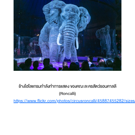
ช้างโฮโลแกรมกำลังทำการแสดง ของคณะละครสัตว์รอนคาลลี
(Roncalli)
https://www.flickr.com/photos/circusroncalli/45887455282/sizes/