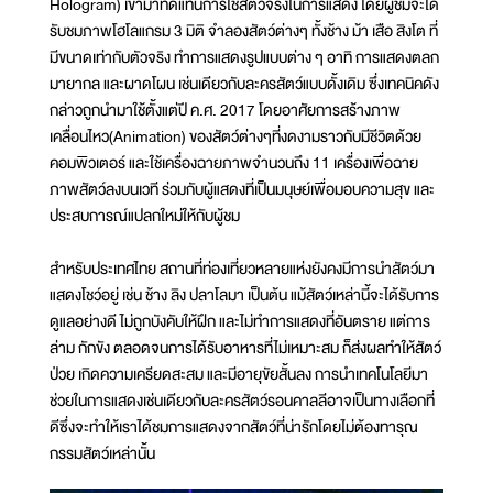
Hologram) เข้ามาทดแทนการใช้สัตว์จริงในการแสดง โดยผู้ชมจะได้
รับชมภาพโฮโลแกรม 3 มิติ จำลองสัตว์ต่างๆ ทั้งช้าง ม้า เสือ สิงโต ที่
มีขนาดเท่ากับตัวจริง ทำการแสดงรูปแบบต่าง ๆ อาทิ การแสดงตลก
มายากล และผาดโผน เช่นเดียวกับละครสัตว์แบบดั้งเดิม ซึ่งเทคนิคดัง
กล่าวถูกนำมาใช้ตั้งแต่ปี ค.ศ. 2017 โดยอาศัยการสร้างภาพ
เคลื่อนไหว(Animation) ของสัตว์ต่างๆที่งดงามราวกับมีชีวิตด้วย
คอมพิวเตอร์ และใช้เครื่องฉายภาพจำนวนถึง 11 เครื่องเพื่อฉาย
ภาพสัตว์ลงบนเวที ร่วมกับผู้แสดงที่เป็นมนุษย์เพื่อมอบความสุข และ
ประสบการณ์แปลกใหม่ให้กับผู้ชม
สำหรับประเทศไทย สถานที่ท่องเที่ยวหลายแห่งยังคงมีการนำสัตว์มา
แสดงโชว์อยู่ เช่น ช้าง ลิง ปลาโลมา เป็นต้น แม้สัตว์เหล่านี้จะได้รับการ
ดูแลอย่างดี ไม่ถูกบังคับให้ฝึก และไม่ทำการแสดงที่อันตราย แต่การ
ล่าม กักขัง ตลอดจนการได้รับอาหารที่ไม่เหมาะสม ก็ส่งผลทำให้สัตว์
ป่วย เกิดความเครียดสะสม และมีอายุขัยสั้นลง การนำเทคโนโลยีมา
ช่วยในการแสดงเช่นเดียวกับละครสัตว์รอนคาลลีอาจเป็นทางเลือกที่
ดีซึ่งจะทำให้เราได้ชมการแสดงจากสัตว์ที่น่ารักโดยไม่ต้องทารุณ
กรรมสัตว์เหล่านั้น