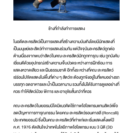
ช้างที่กำลังทำการแสดง
ในอดีตละครสัตว์เป็นการแสดงที่สร้างความบันเทิงโดยมีนักแสดงที่
เป็นมนุษย์และสัตว์ทำการแสดงร่วมกัน แต่ปัจจุบันละครสัตว์ถูกต่อ
ต้านเนื่องจากพบว่าสัตว์ในคณะละครสัตว์มักถูกทารุณ เช่น ถูกบังคับ
เฆี่ยนตีด้วยอุปกรณ์สร้างความเจ็บปวดระหว่างการฝึกซ้อม การ
แสดงหวาดเสียว และฝืนธรรมชาติ อีกทั้งระหว่างที่คณะละครสัตว์
เร่ร่อนไปจัดแสดงในพื้นที่ต่าง ๆ สัตว์จะต้องถูกขังอยู่ในที่แคบอย่างรถ
บรรทุก อดอาหารและน้ำเป็นเวลานาน รวมทั้งไม่ได้รับการดูแลอย่างที่
ควร ทำให้สัตว์ป่วย พิการ และอายุขัยสั้นกว่าที่ควร
คณะละครสัตว์ในเยอรมนีไดมีแนวคิดใช้ภาพโฮโลแกรมแทนสัตว์เพื่อ
ลดปัญหาการทารุณกรรม โดยคณะละครสัตว์รอนคาลลี (Roncalli)
ประเทศเยอรมนี ซึ่งเป็นคณะละครสัตว์ที่เก่าแก่และเริ่มแสดงตั้งแต่ปี
ค.ศ. 1976 ตัดสินใจนำเทคโนโลยีภาพโฮโลแกรม แบบ 3 มิติ (3D