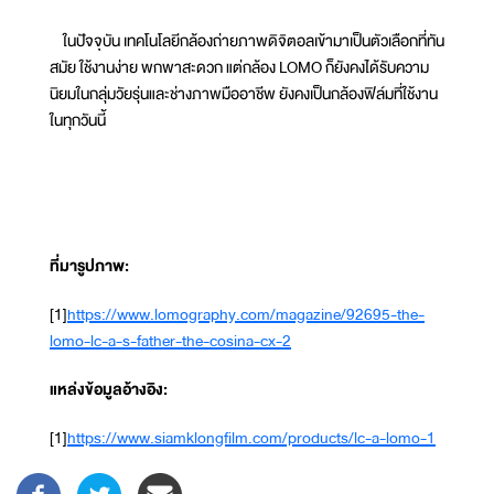
ในปัจจุบัน เทคโนโลยีกล้องถ่ายภาพดิจิตอลเข้ามาเป็นตัวเลือกที่ทัน
สมัย ใช้งานง่าย พกพาสะดวก แต่กล้อง LOMO ก็ยังคงได้รับความ
นิยมในกลุ่มวัยรุ่นและช่างภาพมืออาชีพ ยังคงเป็นกล้องฟิล์มที่ใช้งาน
ในทุกวันนี้
ที่มารูปภาพ:
[1]
https://www.lomography.com/magazine/92695-the-
lomo-lc-a-s-father-the-cosina-cx-2
แหล่งข้อมูลอ้างอิง:
[1]
https://www.siamklongfilm.com/products/lc-a-lomo-1