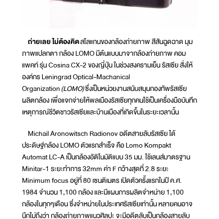
ถ่ายเลย ไม่ต้องคิด
สโลแกนของกล้องถ่ายภาพ สีสันฉูดฉาด มุม
ภาพแปลกตา กล้อง LOMO มีต้นแบบมาจากล้องถ่ายภาพ คอม
แพคท์ รุ่น Cosina CX-2 ของญี่ปุ่น ในช่วงสงครามเย็น รัสเซีย สั่งให้
องค์กร Leningrad Optical-Machanical
Organization
(LOMO)
ซึ่งเป็นหน่วยงานสนับสนุนกองทัพรัสเซีย
ผลิตกล้อง เพื่อแจกจ่ายให้พลเมืองรัสเซียทุกคนใช้เป็นเครื่องมือบันทึก
เหตุการณ์ชีวิตชาวรัสเซียและบ้านเมืองที่เกิดขึ้นในระยะเวลานั้น
Michail Aronowitsch Radionov อดีตสายลับรัสเซีย ได้
ประดิษฐ์กล้อง LOMO ตัวแรกสำเร็จ คือ Lomo Kompakt
Automat LC-A เป็นกล้องอัติโนมัติแบบ 35 มม. ใช้เลนส์มาตรฐาน
Minitar-1 ระยะทำการ 32mm ค่า F กว้างสุดที่ 2.8 ระยะ
Minimum focus อยู่ที่ 80 เซนติเมตร เปิดตัวครั้งแรกในปี ค.ศ.
1984 จำนวน 1,100 กล้อง และมีแผนการผลิตจำหน่าย 1,100
กล้องในทุกๆเดือน ซึ่งจำหน่ายในประเทศรัสเซียเท่านั้น หลายคนอาจ
นึกไม่ถึงว่า กล้องถ่ายภาพแนวศิลปะ จะมีอดีตลับเป็นกล้องสายลับ