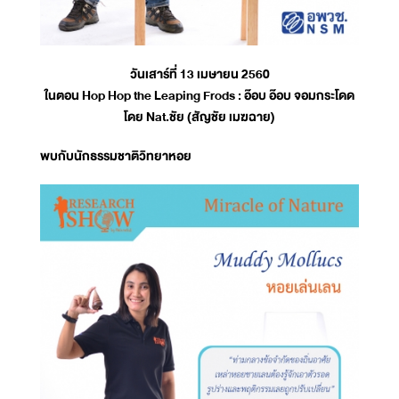
วันเสาร์ที่ 13 เมษายน 2560
ในตอน Hop Hop the Leaping Frods : อ๊อบ อ๊อบ จอมกระโดด
โดย Nat.ชัย (สัญชัย เมฆฉาย)
พบกับนักธรรมชาติวิทยาหอย