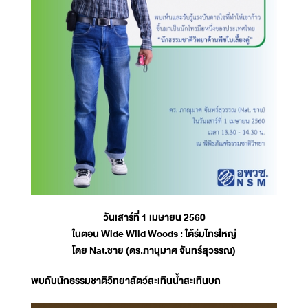
วันเสาร์ที่ 1 เมษายน 2560
ในตอน Wide Wild Woods : ใต้ร่มไทรใหญ่
โดย Nat.ชาย (ดร.ภานุมาศ จันทร์สุวรรณ)
พบกับนักธรรมชาติวิทยาสัตว์สะเทินน้ำสะเทินบก