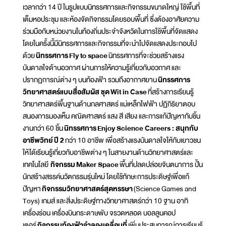
เวลากว่า 14 ปี ในรูปแบบนิทรรศการและกิจกรรมขนาดใหญ่ ใช้พื้นที่
เต็มหอประชุม และห้องจัดกิจกรรมโดยรอบพื้นที่ ซึ่งต้องอาศัยความ
ร่วมมือกับหน่วยงานในท้องถิ่นประจำจังหวัดในการใช้พื้นที่จัดแสดง
โดยในครั้งนี้มีนิทรรศการและกิจกรรมที่จะนำไปจัดแสดงประกอบไป
ด้วย
นิทรรศการ
Fly to space
นิทรรศการที่จะช่วยสร้างแรง
บันดาลใจด้านอวกาศ ผ่านการให้ความรู้เกี่ยวกับอวกาศ และ
ปรากฏการณ์ต่าง ๆ บนท้องฟ้า รวมถึงอากาศยาน
นิทรรศการ
วิทยาศาสตร์แบบสื่อสัมผัส ชุด
Wit in Case
ที่สร้างการเรียนรู้
วิทยาศาสตร์พื้นฐานด้านกลศาสตร์ แม่เหล็กไฟฟ้า ปฏิกิริยาตอบ
สนองการมองเห็น คณิตศาสตร์ แสง สี เสียง และการแก้ปัญหากับชิ้น
งานกว่า 60 ชิ้น
นิทรรศการ
Enjoy Science Careers : สนุกกับ
อาชีพวิทย์
ปี 2
กว่า 10 อาชีพ เพื่อสร้างแรงบันดาลใจให้กับเยาวชน
ให้ได้เรียนรู้เกี่ยวกับอาชีพต่าง ๆ ในสายงานด้านวิทยาศาสตร์และ
เทคโนโลยี
กิจกรรม
Maker Space
พื้นที่ปลดปล่อยจินตนาการ ปั้น
นักสร้างสรรค์นวัตกรรมรุ่นใหม่ โดยใช้ทักษะการประดิษฐ์เพื่อแก้
ปัญหา
กิจกรรมวิทยาศาสตร์สุดหรรษา
(Science Games and
Toys) เกมส์ และสิ่งประดิษฐ์ทางวิทยาศาสตร์กว่า 10 ฐาน อาทิ
เครื่องร่อน เครื่องบินกระดาษพับ จรวดหลอด บอลลูนคอป
เตอร์
กิจกรรมท้องฟ้าจำลองเคลื่อนที่
เพิ่มประสบการณ์การเรียนรู้