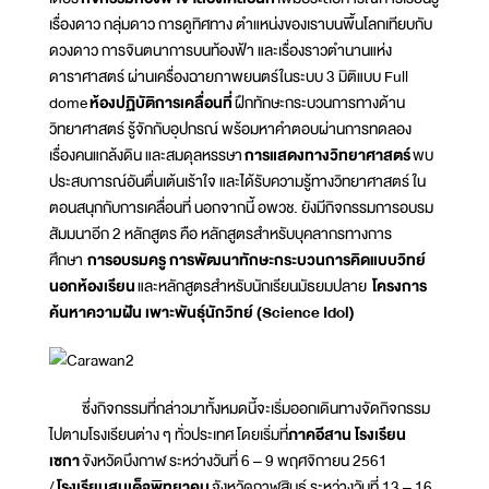
เรื่องดาว กลุ่มดาว การดูทิศทาง ตำแหน่งของเราบนพื้นโลกเทียบกับ
ดวงดาว การจินตนาการบนท้องฟ้า และเรื่องราวตำนานแห่ง
ดาราศาสตร์ ผ่านเครื่องฉายภาพยนตร์ในระบบ 3 มิติแบบ Full
dome
ห้องปฏิบัติการเคลื่อนที่
ฝึกทักษะกระบวนการทางด้าน
วิทยาศาสตร์ รู้จักกับอุปกรณ์ พร้อมหาคำตอบผ่านการทดลอง
เรื่องคนแกล้งดิน และสมดุลหรรษา
การแสดงทางวิทยาศาสตร์
พบ
ประสบการณ์อันตื่นเต้นเร้าใจ และได้รับความรู้ทางวิทยาศาสตร์ ใน
ตอนสนุกกับการเคลื่อนที่ นอกจากนี้ อพวช. ยังมีกิจกรรมการอบรม
สัมมนาอีก 2 หลักสูตร คือ หลักสูตรสำหรับบุคลากรทางการ
ศึกษา
การอบรมครู การพัฒนาทักษะกระบวนการคิดแบบวิทย์
นอกห้องเรียน
และหลักสูตรสำหรับนักเรียนมัธยมปลาย
โครงการ
ค้นหาความฝัน เพาะพันธุ์นักวิทย์ (
Science Idol)
ซึ่งกิจกรรมที่กล่าวมาทั้งหมดนี้จะเริ่มออกเดินทางจัดกิจกรรม
ไปตามโรงเรียนต่าง ๆ ทั่วประเทศ โดยเริ่มที่
ภาคอีสาน โรงเรียน
เซกา
จังหวัดบึงกาฬ ระหว่างวันที่ 6 – 9 พฤศจิกายน 2561
/
โรงเรียนสมเด็จพิทยาคม
จังหวัดกาฬสินธุ์ ระหว่างวันที่ 13 – 16