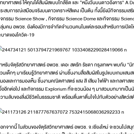
ิทยาศาสตร์ ให้คุณได้สัมผัสแบบใกล้ชิด และ “หนึ่งวันบนดาวอังคาร” A
ระสบการณ์เสมือนจริงบนดาวเคราะห์สีแดง เป็นต้น ทั้งนี้ยังมีกิจกรรมเ
ิจกรรม Science Show , กิจกรรม Science Dome และกิจกรรม Science
ลุ่มคน อพวช. ยังต้องมีการจำกัดจำนวนคนในแต่ละรอบสำหรับการเปิดให้
ะบาดของโควิด-19
ำหรับจัตุรัสวิทยาศาสตร์ อพวช. เดอะ สตรีท รัชดา กรุงเทพฯ พบกับ “นิ
วนเด็กๆ มาเรียนรู้วิทยาศาสตร์ ผ่านชิ้นงานสื่อสัมผัสในรูปแบบเกมแสนสน
นองและการมองเห็น ชิ้นงานคณิตศาสตร์ แสง สี เสียง ไฟฟ้า และกลศาสตร์ ที่
บื่ออีกต่อไป และกิจกรรม Explorium ที่จะชวนน้อง ๆ มาสวมบทบาทเป็นน
วามลับของสิ่งมีชีวิตในธรรมชาติ พร้อมตื่นตาตื่นใจไปกับตัวอย่างสัตว์สตั
อกจากนี้ ในส่วนของจัตุรัสวิทยาศาสตร์ อพวช. จ.เชียงใหม่ จะชวนไปสน