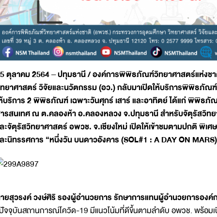
5 ตุลาคม 2564 – ปทุมธานี / องค์การพิพิธภัณฑ์วิทยาศาสตร์แห่งช
ิทยาศาสตร์ วิจัยและนวัตกรรม (อว.) กลับมาเปิดให้บริการพิพิธภัณฑ์ต
ห้บริการ 2 พิพิธภัณฑ์ เฉพาะวันศุกร์ เสาร์ และอาทิตย์ ได้แก่ พิพิธ
ารสนเทศ ณ ต.คลองห้า อ.คลองหลวง จ.ปทุมธานี สำหรับจัตุรัสวิทย
ละจัตุรัสวิทยาศาสตร์ อพวช. จ.เชียงใหม่ เปิดให้เข้าชมตามปกติ พิเศษ
ละนิทรรศการ “หนึ่งวัน บนดาวอังคาร (SOL#1 : A DAY ON MARS)”
ายสุวรงค์ วงษ์ศิริ รองผู้อำนวยการ รักษาการแทนผู้อำนวยการองค์
ปัจจุบันสถานการณ์โควิด-19 มีแนวโน้มที่ดีขึ้นตามลำดับ อพวช. พร้อมเปิดให