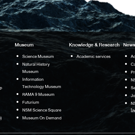
Museum
Knowledge & Research
News
Science Museum
Academic services
Ac
Natural History
Ca
Museum
P
Information
N
Technology Museum
p
S
RAMA 9 Museum
Jo
Futurium
NS
NSM Science Square
โล
)
Museum On Demand