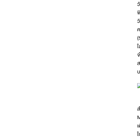
ว
พ
ว
ค
(
ใ
จ
ส
บ
ส
M
เ
ใ