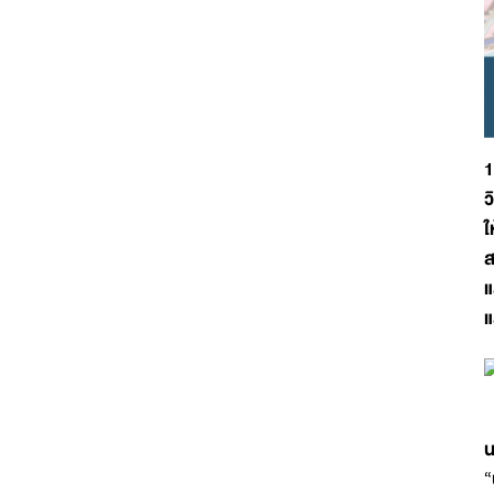
1
ว
ใ
ส
แ
แ
น
“