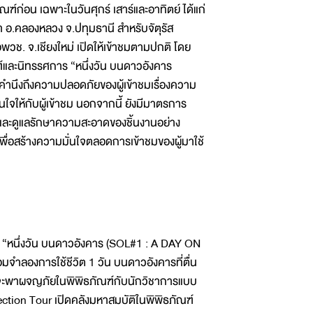
ณฑ์ก่อน เฉพาะในวันศุกร์ เสาร์และอาทิตย์ ได้แก่
 อ.คลองหลวง จ.ปทุมธานี สำหรับจัตุรัส
พวช. จ.เชียงใหม่ เปิดให้เข้าชมตามปกติ โดย
ณฑ์และนิทรรศการ “หนึ่งวัน บนดาวอังคาร
คำนึงถึงความปลอดภัยของผู้เข้าชมเรื่องความ
ใจให้กับผู้เข้าชม นอกจากนี้ ยังมีมาตรการ
 และดูแลรักษาความสะอาดของชิ้นงานอย่าง
ื่อสร้างความมั่นใจตลอดการเข้าชมของผู้มาใช้
การ “หนึ่งวัน บนดาวอังคาร (SOL#1 : A DAY ON
ำลองการใช้ชีวิต 1 วัน บนดาวอังคารที่ตื่น
ี่จะพาผจญภัยในพิพิธภัณฑ์กับนักวิชาการแบบ
lection Tour เปิดคลังมหาสมบัติในพิพิธภัณฑ์