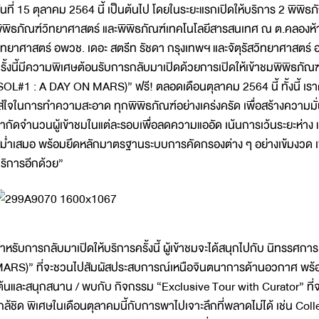
ันที่ 15 ตุลาคม 2564 นี้ เป็นต้นไป โดยในระยะแรกเปิดให้บริการ 2 พิพิธภั
ิพิธภัณฑ์วิทยาศาสตร์ และพิพิธภัณฑ์เทคโนโลยีสารสนเทศ ณ ต.คลองห้า
ิทยาศาสตร์ อพวช. เดอะ สตรีท รัชดา กรุงเทพฯ และจัตุรัสวิทยาศาสตร์ อ
รั้งนี้มีความพิเศษต้อนรับการกลับมาเปิดด้วยการเปิดให้เข้าชมพิพิธภั
SOL#1 : A DAY ON MARS)” ฟรี! ตลอดเดือนตุลาคม 2564 นี้ ทั้งนี้ เรา
ส่ใจในการทำความสะอาด ทุกพิพิธภัณฑ์อย่างเคร่งครัด เพื่อสร้างความมั่น
ำกัดจำนวนผู้เข้าชมในแต่ละรอบเพื่อลดความแออัด เน้นการเว้นระยะห่าง
ม่ำเสมอ พร้อมยึดหลักมาตรฐานระบบการคัดกรองต่าง ๆ อย่างเข้มงวด เพ
ริการอีกด้วย”
ำหรับการกลับมาเปิดให้บริการครั้งนี้ ผู้เข้าชมจะได้สนุกไปกับ นิทรรศ
ARS)” ที่จะชวนไปสัมผัสประสบการณ์เหนือจินตนาการด้านอวกาศ พร้อมจ
ต้นและสนุกสนาน / พบกับ กิจกรรม “Exclusive Tour with Curator” ท
กล้ชิด พิเศษในเดือนตุลาคมนี้กับการพาไปเจาะลึกที่พลาดไม่ได้ เช่น Col