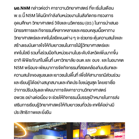
ผอ.NSM
กล่าวต่อว่า คาราวานวิทยาศาสตร์ ที่จะเริ่มในเดือน
พ.ย.นี้ NSM ได้ผนึกกำลังกับหน่วยงานในสังกัดกระทรวงการ
อุดมศึกษา วิทยาศาสตร์ วิจัยและนวัตกรรม (อว.) ในการนำเสนอ
นิทรรศการและกิจกรรมที่หลากหลายและครอบคลุมเนื้อหาทาง
วิทยาศาสตร์และเทคโนโลยีแขนงต่าง ๆ จะช่วยกระตุ้นความสนใจและ
สร้างแรงบันดาลใจให้กับเยาวชนในการใฝ่รู้วิทยาศาสตร์และ
เทคโนโลยี รวมทั้งร่วมมือกับหน่วยงานในระดับจังหวัดเพิ่มมากขึ้น
อาทิ พิพิธภัณฑ์ในพื้นที่ มหาวิทยาลัย อบต.และ อบจ. และในอนาคต
NSM พร้อมจะพัฒนาการจัดกิจกรรมที่สอดคล้องกับบริบทและ
ความสนใจของชุมชนและเยาวชนในพื้นที่ เพื่อให้สามารถมีส่วนร่วม
และเรียนรู้ได้อย่างสนุกสนานและเกิดประโยชน์สูงสุด โดยเราเชื่อ
ว่าการปรับปรุงและพัฒนาการจัดคาราวานวิทยาศาสตร์
อพวช.อย่างต่อเนื่อง จะช่วยให้กิจกรรมนี้บรรลุเป้าหมายในการส่ง
เสริมการเรียนรู้วิทยาศาสตร์ให้กับเยาวชนทั่วประเทศได้อย่างมี
ประสิทธิภาพและยั่งยืน