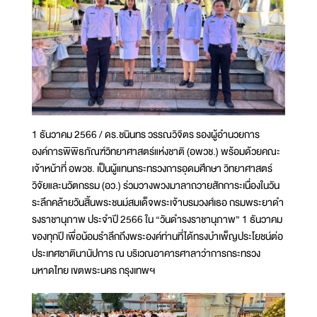
1 ธันวาคม 2566 / ดร.ชนินทร วรรณวิจิตร รองผู้อำนวยการ
องค์การพิพิธภัณฑ์วิทยาศาสตร์แห่งชาติ (อพวช.) พร้อมด้วยคณะ
เจ้าหน้าที่ อพวช. เป็นผู้แทนกระทรวงการอุดมศึกษา วิทยาศาสตร์
วิจัยและนวัตกรรม (อว.) ร่วมวางพวงมาลาถวายสักการะเนื่องในวัน
ระลึกคล้ายวันสิ้นพระชนม์สมเด็จพระเจ้าบรมวงศ์เธอ กรมพระยาดํา
รงราชานุภาพ ประจําปี 2566 ใน “วันดำรงราชานุภาพ” 1 ธันวาคม
ของทุกปี เพื่อน้อมรำลึกถึงพระองค์ท่านที่ได้ทรงบำเพ็ญประโยชน์ต่อ
ประเทศชาตินานัปการ ณ บริเวณอาคารศาลาว่าการกระทรวง
มหาดไทย เขตพระนคร กรุงเทพฯ