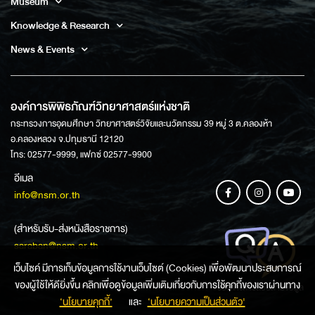
Museum
Knowledge & Research
News & Events
องค์การพิพิธภัณฑ์วิทยาศาสตร์แห่งชาติ
กระทรวงการอุดมศึกษา วิทยาศาสตร์วิจัยและนวัตกรรม 39 หมู่ 3 ต.คลองห้า
อ.คลองหลวง จ.ปทุมธานี 12120
โทร: 02577-9999, แฟกซ์ 02577-9900
อีเมล
info@nsm.or.th
(สำหรับรับ-ส่งหนังสือราชการ)
saraban@nsm.or.th
เว็บไซค์ มีการเก็บข้อมูลการใช้งานเว็บไซต์ (Cookies) เพื่อพัฒนาประสบการณ์
ของผู้ใช้ให้ดียิ่งขึ้น คลิกเพื่อดูข้อมูลเพิ่มเติมเกี่ยวกับการใช้คุกกี้ของเราผ่านทาง
ช่องทางการสอบถามข้อมูล
‘นโยบายคุกกี้’
และ
‘นโยบายความเป็นส่วนตัว'