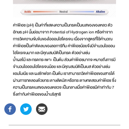
ค่าพีเอช (pH) เป็นค่าที่แสดงความเป็นกรดเป็นเบสของของเหลว ตัว
อักษร pH นั้นย่อมาจาก Potential of Hydrogen ion หรือค่าจาก
การวัดความเข้มข้นของไอออนไฮโดรเจน เนื่องจากสูตรที่ใช้คำนวณ
ค่าพีเอชเป็นค่าติดลบของลอการิทึม ค่าพีเอชน้อยจึงมีจำนวนไอออน
ไฮโดรเจนมาก และมีคุณสมบัติเป็นกรด ตัวอย่างเช่น
น้ำผลไม้ และกรดกระเพาะ เป็นต้น ส่วนค่าพีเอชมากจะหมายถึงการมี
จำนวนไอออนไฮโดรเจนน้อย และมีคุณสมบัติเป็นเบส ตัวอย่างเช่น
แอมโมเนีย และผงซักฟอก เป็นต้น เราสามารถวัดค่าพีเอชของสารได้
ผ่านการทดลองด้วยกระดาษลิตมัส หรือกระดาษทดสอบค่าพีเอช ซึ่ง
ความเป็นกรดเบสของของเหลวจะเป็นกลางเมื่อค่าพีเอชมีค่าเท่ากับ 7
ซึ่งเท่ากับค่าพีเอชของน้ำบริสุทธิ