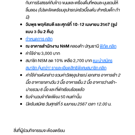
กับการรังสรรค์กับข้าว ขนมและเครื่องดื่มที่หอมละมุนชวนให้
ลิ้มลอง
(โปรดจัดเตรียมอุปกรณ์ครัวเบื้องต้น สำหรับเด็ก ถ้า
มี)
วันพุธ พฤหัสบดี และศุกร์ที่ 10-12 เมษายน 2567 (รูป
แบบ 3 วัน 2 คืน)
กำหนดการ คลิก
ณ อาคารสำนักงาน NSM
คลองห้า ปทุมธานี
พิกัด คลิก
ค่าใช้จ่าย 3,000 บาท
สมาชิก NSM ลด 10% เหลือ 2,700 บาท
แนะนำสมัคร
สมาชิก คุ้มกว่า! รายละเอียดสิทธิพิเศษสมาชิก คลิก
ค่าใช้จ่ายดังกล่าว รวมค่าวัสดุอุปกรณ์ เอกสาร อาหารเช้า 2
มื้อ อาหารกลางวัน 3 มื้อ อาหารเย็น 2 มื้อ อาหารว่างเช้า-
บ่ายรวม 6 มื้อ และที่พักเรียบร้อยแล้ว
รับจำนวนจำกัดเพียง 50 คนเท่านั้น
ปิดรับสมัคร วันศุกร์ที่ 5 เมษายน 2567 เวลา 12.00 น.
สิ่งที่ผู้ร่วมกิจกรรมจะต้องเตรียม