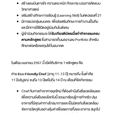
สร้างแรงบันดาลใจ ความตระหนัก ทักษะกระบวนการคิดแบบ
วิทยาศาสตร์
เสริมสร้างทักษะการเรียนรู้ (Learning Skill) ในศตวรรษที่ 21
มีการแบ่งกลุ่มแบบคละ เพื่อส่งเสริมทักษะการทำงานเป็นทีม
และฝึกการใช้ชีวิตอยู่ร่วมกันในสังคม
ผู้เข้าร่วมกิจกรรมจะได้
รับเกียรติบัตรเมื่อทำกิจกรรมครบ
ตามหลักสูตร
ซึ่งสามารถเก็บผลงานลง Portfolio สำหรับ
ศึกษาต่อหรือขอทุนได้ในอนาคต
ในเดือน เมษายน 2567 นี้ เปิดให้บริการ 1 หลักสูตร คือ
ค่าย
Eco Friendly Chef
[อายุ 11-13 ปี] หมายถึง ขั้นต่ำคือ
11 ปีบริบูรณ์ จนถึง 13 ปีแต่ไม่ถึง 14 ปี ณ เดือนที่จัดกิจกรรม
Chef กับการทำอาหารยุคใหม่ ที่ต้องคำนึงถึงสิ่งแวดล้อมและ
เพื่อความยั่งยืนของโลกใบนี้ ชวนมาเรียนรู้การทำครัว ปรุง
อาหารที่มีคุณค่าทางโภชนาการและเป็นมิตรกับสิ่งแวดล้อม
จัดการวัตถุดิบอย่างคุ้มค่าเพื่อลดการทิ้งขยะอาหาร สนุกไป