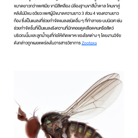
ขนาดยาวกว่าเพศเมีย ขามีสีเหลือง ปล้องฐานขาสีน้ำตาล โคนขาคู่
หลังไม่มีขน อวัยวะเพศผู้มีขนาดความยาว 3 ส่วน 4 ของความยาว
ท้อง ซึ่งเป็นแมลงที่ช่วยกำจัดแมลงชนิดอื่น ๆ ที่ทำลายระบบนิเวศ เช่น
ช่วยกำจัดริ้นที่เป็นแมลงรังควานที่มักคอยดูดเลือดคนหรือสัตว์
บริเวณนั้น และลูกน้ำยุงที่ก่อให้เกิดพาหะของโรคต่าง ๆ โดยงานวิจัย
ดังกล่าวถูกเผยแพร่ลงในวารสารวิชาการ
Zootaxa