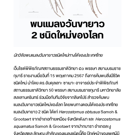
นักวิจัยพบแมลงวันขายาวชนิดใหม่ทางใต้ของประเทศไทย
เว็บไซต์พิพิธภัณฑสถานธรรมชาติวิทยา ๕๐ พรรษา สยามบรมราช
กุมารี รายงานเมื่อวันที่ 15 พฤษภาคม 2567 ถึงการค้นพบสิ่งมีชีวิต
ชนิดใหม่ นำโดย ดร.อับดุลเลาะ ซาเมาะ อาจารย์ประจำพิพิธภัณฑ์
สถานธรรมชาติวิทยา 50 พรรษา สยามบรมราชกุมารี มหาวิทยาลัย
สงขลานครินทร์ ร่วมมือกับทีมวิจัยจากสิงคโปร์ สำรวจค้นพบ
แมลงวันขายาวชนิดใหม่ของโลก โดยพบทางตอนใต้ของประเทศไทย
แมลงวันขายาว 2 ชนิด ได้แก่
Hercostomus obtusus
Samoh &
Grootaert จากอำเภอท้ายเหมือง จังหวัดพังงา และ
Hercostomus
squamatus
Samoh & Grootaert จากปากบารา อำเภอละงู
จังหวัดสตูล ลักษณะสำคัญของแมลงชนิดนี้คือ ปีกคู่หน้าของเพศผู้มี