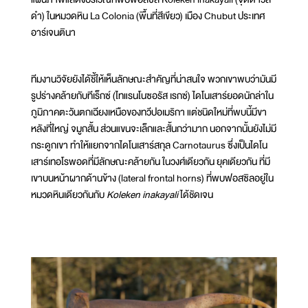
ดำ) ในหมวดหิน La Colonia (พื้นที่สีเขียว) เมือง Chubut ประเทศ
อาร์เจนตินา
ทีมงานวิจัยยังได้ชี้ให้เห็นลักษณะสำคัญที่น่าสนใจ พวกเขาพบว่ามันมี
รูปร่างคล้ายกับทีเร็กซ์ (ไทแรนโนซอรัส เรกซ์) ไดโนเสาร์
ยอดนักล่าใน
ภูมิภาคตะวันตกเฉียงเหนือของทวีปอเมริกา
แต่ชนิดใหม่ที่พบนี้มีขา
หลังที่ใหญ่ จมูกสั้น ส่วนแขนจะเล็กและสั้นกว่ามาก นอกจากนั้นยังไม่มี
กระดูกเขา ทำให้แยกจากไดโนเสาร์สกุล Carnotaurus ซึ่งเป็นไดโน
เสาร์เทอโรพอดที่มีลักษณะคล้ายกัน ในวงศ์เดียวกัน ยุคเดียวกัน ที่มี
เขาบนหน้าผากด้านข้าง (lateral frontal horns) ที่พบฟอสซิลอยู่ใน
หมวดหินเดียวกันกับ
Koleken inakayali
ได้ชัดเจน