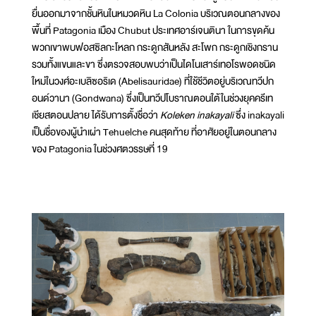
ยื่นออกมาจากชั้นหินในหมวดหิน La Colonia บริเวณตอนกลางของ
พื้นที่ Patagonia เมือง Chubut ประเทศอาร์เจนตินา ในการขุดค้น
พวกเขาพบฟอสซิลกะโหลก กระดูกสันหลัง สะโพก กระดูกเชิงกราน
รวมทั้งแขนและขา ซึ่งตรวจสอบพบว่าเป็นไดโนเสาร์เทอโรพอดชนิด
ใหม่ในวงศ์อะเบลิซอริเด (Abelisauridae) ที่ใช้ชีวิตอยู่บริเวณทวีปก
อนด์วานา (Gondwana) ซึ่งเป็นทวีปโบราณตอนใต้ในช่วงยุคครีเท
เชียสตอนปลาย ได้รับการตั้งชื่อว่า
Koleken inakayali
ซึ่ง inakayali
เป็นชื่อของผู้นำเผ่า Tehuelche คนสุดท้าย ที่อาศัยอยู่ในตอนกลาง
ของ Patagonia ในช่วงศตวรรษที่ 19