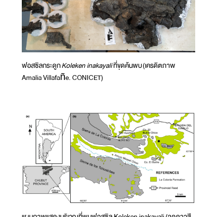
ฟอสซิลกระดูก
Koleken inakayali
ที่ขุดค้นพบ (เครดิตภาพ
Amalia Villafañe. CONICET)
แผนภาพแสดงบริเวณที่พบฟอสซิล Koleken inakayali (จุดดาวสี