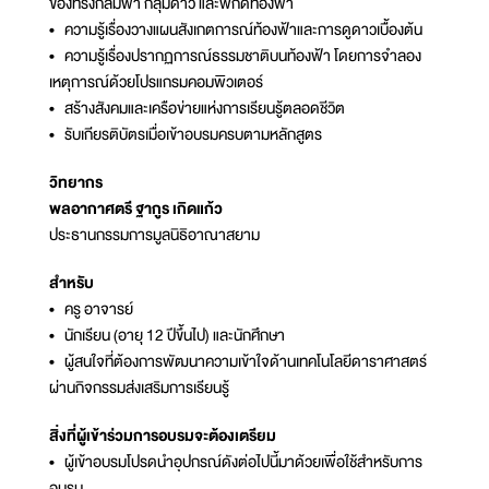
ของทรงกลมฟ้า กลุ่มดาว และพิกัดท้องฟ้า
• ความรู้เรื่องวางแผนสังเกตการณ์ท้องฟ้าและการดูดาวเบื้องต้น
• ความรู้เรื่องปรากฏการณ์ธรรมชาติบนท้องฟ้า โดยการจำลอง
เหตุการณ์ด้วยโปรแกรมคอมพิวเตอร์
• สร้างสังคมและเครือข่ายแห่งการเรียนรู้ตลอดชีวิต
• รับเกียรติบัตรเมื่อเข้าอบรมครบตามหลักสูตร
วิทยากร
พลอากาศตรี ฐากูร เกิดแก้ว
ประธานกรรมการมูลนิธิอาณาสยาม
สำหรับ
• ครู อาจารย์
• นักเรียน (อายุ 12 ปีขึ้นไป) และนักศึกษา
• ผู้สนใจที่ต้องการพัฒนาความเข้าใจด้านเทคโนโลยีดาราศาสตร์
ผ่านกิจกรรมส่งเสริมการเรียนรู้
สิ่งที่ผู้เข้าร่วมการอบรมจะต้องเตรียม
• ผู้เข้าอบรมโปรดนำอุปกรณ์ดังต่อไปนี้มาด้วยเพื่อใช้สำหรับการ
อบรม