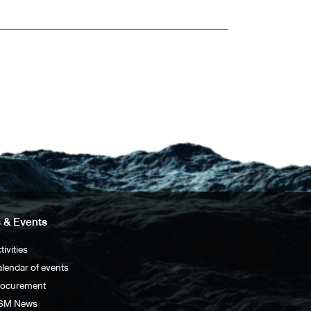
 & Events
tivities
lendar of events
rocurement
SM News