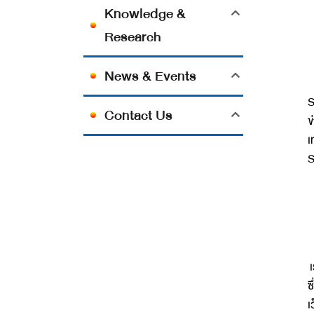
Knowledge &
Research
News & Events
S
Contact Us
ข
เ
S
1
2
3
เ
ซ
เ