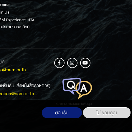
eminar
in Us
M Experience | เปิด
กประสบการณ์วิทย์
เมล
fo@nsm.or.th
ำหรับรับ-ส่งหนังสือราชการ)
raban@nsm.or.th
ช่องทางการสอบถามข้อมูล
ยอมรับ
ไม่ ขอบคุณ