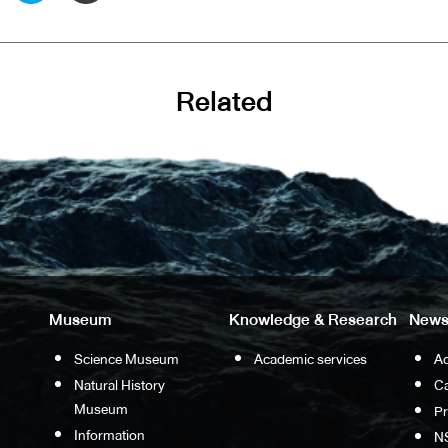
Related
Museum
Knowledge & Research
News
Science Museum
Academic services
Ac
Natural History
Ca
Museum
P
Information
N