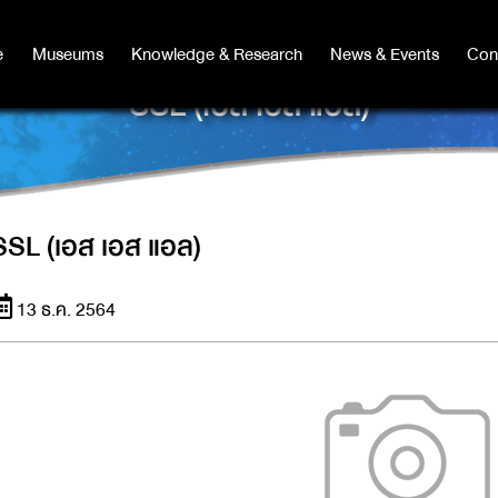
e
e
Museums
Museums
Knowledge & Research
Knowledge & Research
News & Events
News & Events
Con
Co
SSL (เอส เอส แอล)
SSL (เอส เอส แอล)
13 ธ.ค. 2564