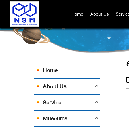
Home
Home
About Us
About Us
Servic
Servic
Home
About Us
Service
Museums