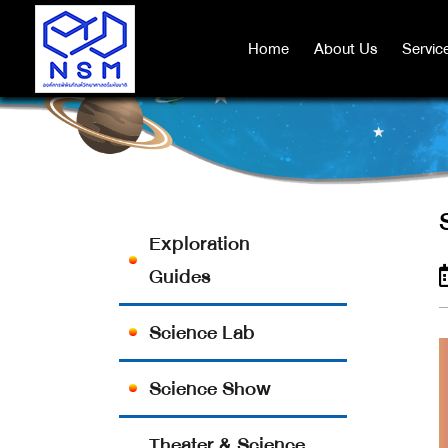
Home
Home
About Us
About Us
Servic
Servic
Exploration
Guides
Science Lab
Science Show
Theater & Science