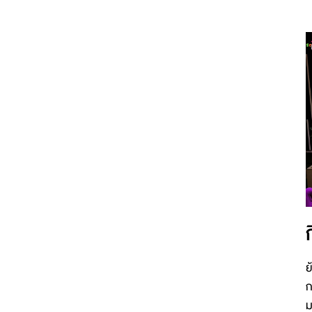
ย
ก
ม