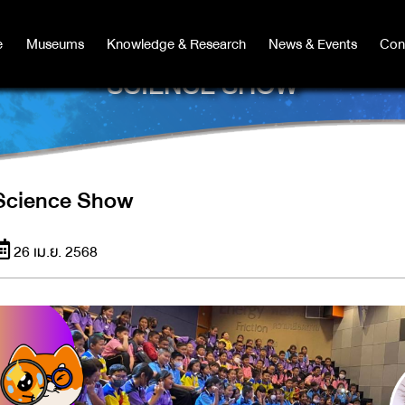
e
e
Museums
Museums
Knowledge & Research
Knowledge & Research
News & Events
News & Events
Con
Co
SCIENCE SHOW
Science Show
26 เม.ย. 2568