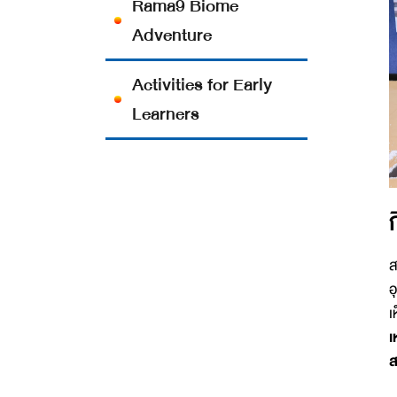
Rama9 Biome
Adventure
Activities for Early
Learners
ส
อ
เ
เ
ส