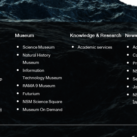
Museum
Knowledge & Research
News
Science Museum
Academic services
Ac
Natural History
Ca
Museum
P
Information
N
Technology Museum
p
S
RAMA 9 Museum
Jo
Futurium
NS
NSM Science Square
โล
)
Museum On Demand