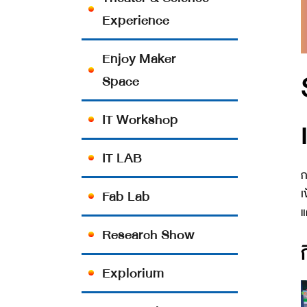
Experience
Enjoy Maker
Space
IT Workshop
IT LAB
ก
เ
Fab Lab
แ
Research Show
Explorium