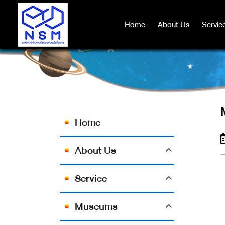
Home
Home
About Us
About Us
Servic
Servic
Home
About Us
Service
Museums