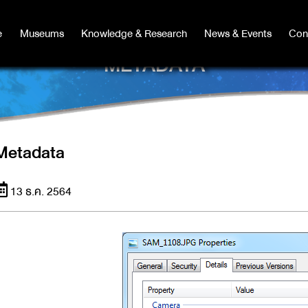
e
e
Museums
Museums
Knowledge & Research
Knowledge & Research
News & Events
News & Events
Con
Co
METADATA
Metadata
13 ธ.ค. 2564