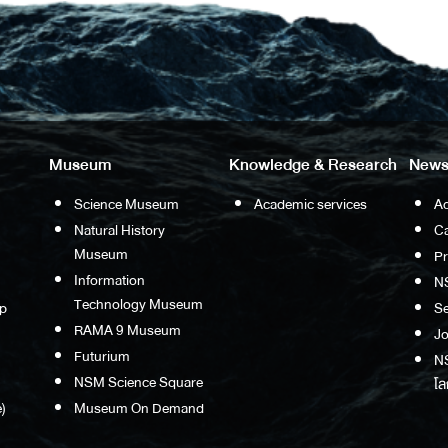
Museum
Knowledge & Research
News
Science Museum
Academic services
Ac
Natural History
Ca
Museum
P
Information
N
Technology Museum
p
S
RAMA 9 Museum
Jo
Futurium
NS
NSM Science Square
โล
)
Museum On Demand