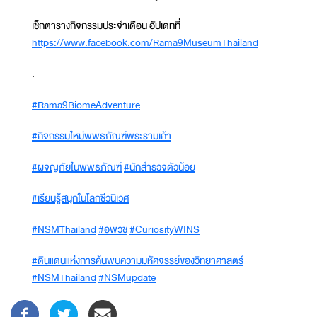
เช็กตารางกิจกรรมประจำเดือน อัปเดทที่
https://www.facebook.com/Rama9MuseumThailand
.
#Rama9BiomeAdventure
#กิจกรรมใหม่พิพิธภัณฑ์พระรามเก้า
#ผจญภัยในพิพิธภัณฑ์
#นักสำรวจตัวน้อย
#เรียนรู้สนุกในโลกชีวนิเวศ
#NSMThailand
#อพวช
#CuriosityWINS
#ดินแดนแห่งการค้นพบความมหัศจรรย์ของวิทยาศาสตร์
#NSMThailand
#NSMupdate