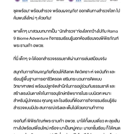
ชุดพร้อม! พร้อมสำรวจ พร้อมผจญภัย! ออกเดินทางสำรวจโลก ไป
ค้นพบสิ่งใหม่ ๆ ด้วยกัน!
พาเด็กๆ มาสวมบทบาทเป็น “นักสำรวจ”ท่องโลกกว้างไปกับ Rama
9 Biome Adventure กิจกรรมเรียนรู้นอกห้องเรียนของพิพิธภัณฑ์
พระรามเก้า อพวช.
ที่นี่ เด็กๆ จะได้ออกสำรวจธรรมชาติผ่านการเล่นเสมือนจริง
สนุกกับภารกิจผจญภัยที่ชวนให้สังเกต คิดวิเคราะห์ จดบันทึก และ
เรียนรู้พื้นฐานการเอาชีวิตรอด เสริมกระบวนการคิดแบบ
วิทยาศาสตร์ พร้อมปลูกจิตสำนึกในการอยู่ร่วมกับธรรมชาติ และ
สร้างแรงบันดาลใจในการอนุรักษ์ทรัพยากรในระบบนิเวศ เหมาะ
สำหรับผู้ปกครอง คุณครู และโรงเรียนที่ต้องการกิจกรรมเรียนรู้เชิง
สำรวจแบบมีประสบการณ์จริงและเต็มไปด้วยความท้าทาย
เจอกันที่ พิพิธภัณฑ์พระรามเก้า อพวช. มาได้ทั้งแบบเดี่ยว ตะลุยเส้น
ทางไปพร้อมเพื่อนใหม่ หรือจะมาเป็นหมู่คณะ มายกชั้นเรียน ก็ได้หมด