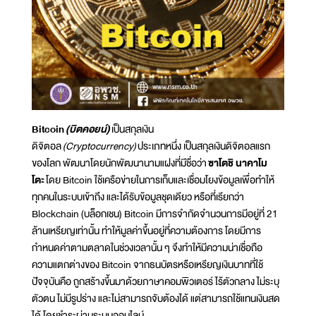
Bitcoin
(บิตคอยน์)
เป็นสกุลเงิน
ดิจิตอล
(Cryptocurrency)
ประเภทหนึ่ง เป็นสกุลเงินดิจิตอลแรก
ของโลก พัฒนาโดยนักพัฒนานามแฝงที่มีชื่อว่า
ซาโตชิ นาคาโม
โตะ
โดย Bitcoin ใช้เครือข่ายในการเก็บและเชื่อมโยงข้อมูลเพื่อทำให้
ทุกคนในระบบเข้าถึง และได้รับข้อมูลชุดเดียว หรือที่เรียกว่า
Blockchain (บล็อกเชน) Bitcoin มีการจำกัดจำนวนการมีอยู่ที่ 21
ล้านเหรียญเท่านั้น ทำให้มูลค่าขึ้นอยู่ที่ความต้องการ โดยมีการ
กำหนดค่าตามตลาดในช่วงเวลานั้น ๆ จึงทำให้มีความน่าเชื่อถือ
ความแตกต่างของ Bitcoin จากธนบัตรหรือเหรียญเงินบาทที่ใช้
ปัจจุบันคือ ถูกสร้างขึ้นมาด้วยภาษาคอมพิวเตอร์ ไร้ตัวกลาง ไม่ระบุ
ตัวตน ไม่มีรูปร่าง และไม่สามารถจับต้องได้ แต่สามารถใช้แทนเงินสด
ได้ โดยชำระผ่านระบบออนไลน์