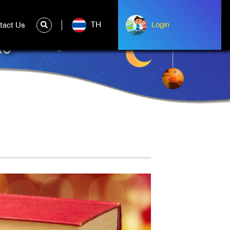
TH
tact Us
ntact Us
Login
Login
ทย