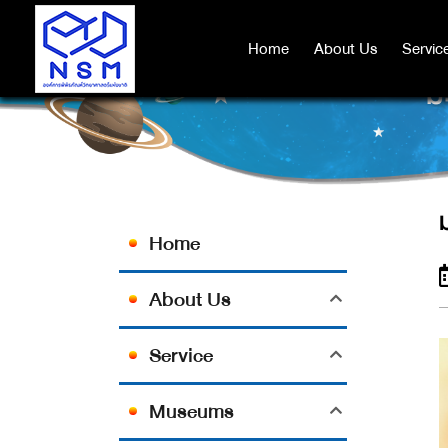
Home
Home
About Us
About Us
Servic
Servic
ม
Home
About Us
Service
Museums