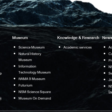
Museum
Knowledge & Research
News
Science Museum
Academic services
Ac
Natural History
Ca
Museum
P
Information
N
Technology Museum
p
S
RAMA 9 Museum
Jo
Futurium
NS
NSM Science Square
โล
)
Museum On Demand