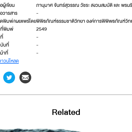
ื่อผู้เขียน
ภานุมาศ จันทร์สุวรรณ วัชระ สงวนสมบัติ และ พรนริ
ื่อวารสาร
-
ัดพิมพ์/เผยแพร่โดย
พิพิธภัณฑ์ธรรมชาติวิทยา องค์การพิพิพธภัณฑ์วิทย
ีที่พิมพ์
2549
ที่
-
บับที่
-
น้าที่
-
าวน์โหลด
Related