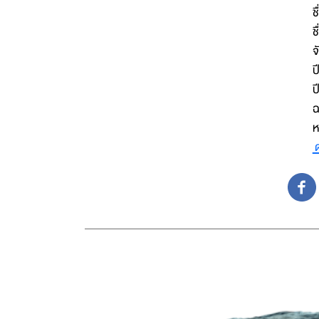
ช
ช
จ
ป
ปี
ฉ
ห
ด