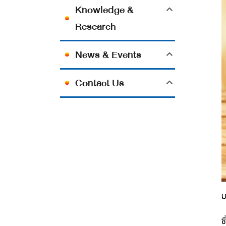
Knowledge &
Research
News & Events
Contact Us
ม
ช