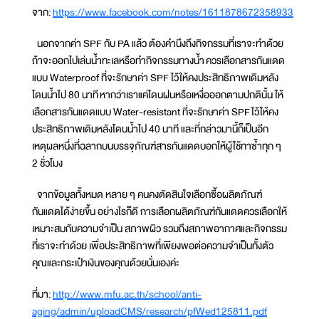
จาก:
https://www.facebook.com/notes/1611878672358933
นอกจากค่า SPF กับ PA แล้ว ต้องคำนึงถึงกิจกรรมที่เราจะทำด้วย
ถ้าจะออกไปเล่นน้ำทะเลหรือทำกิจกรรมทางน้ำ ควรเลือกสารกันแดด
แบบ Waterproof ที่จะรักษาค่า SPF ไว้ให้คงประสิทธิภาพเดิมหลัง
โดนน้ำไป 80 นาที หากว่าเราแค่โดนฝนหรือเหงื่อออกตามปกตินั้น ให้
เลือกสารกันแดดแบบ Water-resistant ที่จะรักษาค่า SPF ไว้ให้คง
ประสิทธิภาพเดิมหลังโดนน้ำไป 40 นาที และที่กล่าวมานี้ก็เป็นอีก
เหตุผลหนึ่งที่ฉลากบนบรรจุภัณฑ์สารกันแดดบอกให้ผู้ใช้ทาซ้ำทุก ๆ
2 ชั่วโมง
จากข้อมูลทั้งหมด หลาย ๆ คนคงตัดสินใจเลือกซื้อผลิตภัณฑ์
กันแดดได้ง่ายขึ้น อย่างไรก็ดี การเลือกผลิตภัณฑ์กันแดดควรเลือกให้
เหมาะสมกับความจำเป็น สภาพผิว รวมถึงสภาพอากาศและกิจกรรม
ที่เราจะทำด้วย เพื่อประสิทธิภาพที่เพียงพอต่อความจำเป็นทั้งตัว
คุณและกระเป๋าเงินของคุณด้วยนั่นเองค่ะ
ที่มา:
http://www.mfu.ac.th/school/anti-
aging/admin/uploadCMS/research/pfWed125811.pdf