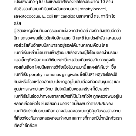
แปรงสีฟันทั่ว ๆ ไป เป็นแหล่งอาศัยของเชื้อโรคประมาณ 10 ล้าน
ตัว ซึ่งรวมถึงแบคทีเรียชนิดอันตรายอย่าง staphylococci,
streptococcus, E. coli และ candida นอกจากนี้ ดร. ทาเร็ก ไอ
ดริส
ผู้เชี่ยวชาญด้านทันตกรรมตกแต่ง จากฮาร์เลย์ สตรีท ยังเสริมอีกว่า
มีการตรวจพบเชื้อไวรัสตับอักเสบเอ, บี และซี ในแปรงสีฟัน และสปอร์
ของไวรัสตับอักเสบบีสามารถอยู่รอดได้นานหลายเดือน โดย
แบคทีเรียเหล่านี้เดินทางเข้าสู่กระแสเลือดของผู้ใช้โดยตรงผ่านรอย
แผลเล็กๆที่เหงือก แบคทีเรียเหล่านี้บางส่วนเกี่ยวข้องกับการอุดตัน
ของเส้นเลือด โดยมีผลการวิจัยเมื่อไม่นานมานี้ แสดงให้เห็นว่า เชื้อ
แบคทีเรีย porphy-romonas gingivalis ซึ่งเป็นสาเหตุของโรคปริ
ทันต์หรือโรคเหงือกอักเสบ ปรากฏอยู่ในเส้นเลือดที่อุดตันรุนแรง และ
ศูนย์การแพทย์ มหาวิทยาลัยโคลัมเบียของสหรัฐฯ ก็ยังพบว่า
แบคทีเรียในช่องปากของอาสาสมัครที่เป็นโรคหัวใจ ถูกตรวจพบอยู่ใน
หลอดเลือดหัวใจเช่นเดียวกัน นอกจากนี้ยังพบว่าการสะสมของ
แบคทีเรียร้ายในระบบเลือด อาจส่งผลต่อระบบภูมิคุ้มกันของร่างกาย
ที่เกี่ยวข้องกับการคลอดก่อนกำหนด และการที่ทารกมีน้ำหนักตัวแรก
เกิดต่ำอีกด้วย