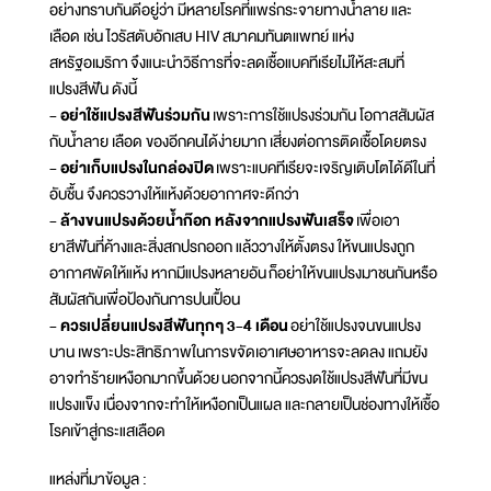
อย่างทราบกันดีอยู่ว่า มีหลายโรคที่แพร่กระจายทางน้ำลาย และ
เลือด เช่น ไวรัสตับอักเสบ HIV สมาคมทันตแพทย์ แห่ง
สหรัฐอเมริกา จึงแนะนำวิธีการที่จะลดเชื้อแบคทีเรียไม่ให้สะสมที่
แปรงสีฟัน ดังนี้
- อย่าใช้แปรงสีฟันร่วมกัน
เพราะการใช้แปรงร่วมกัน โอกาสสัมผัส
กับน้ำลาย เลือด ของอีกคนได้ง่ายมาก เสี่ยงต่อการติดเชื้อโดยตรง
- อย่าเก็บแปรงในกล่องปิด
เพราะแบคทีเรียจะเจริญเติบโตได้ดีในที่
อับชื้น จึงควรวางให้แห้งด้วยอากาศจะดีกว่า
- ล้างขนแปรงด้วยน้ำก๊อก หลังจากแปรงฟันเสร็จ
เพื่อเอา
ยาสีฟันที่ค้างและสิ่งสกปรกออก แล้ววางให้ตั้งตรง ให้ขนแปรงถูก
อากาศพัดให้แห้ง หากมีแปรงหลายอัน ก็อย่าให้ขนแปรงมาชนกันหรือ
สัมผัสกันเพื่อป้องกันการปนเปื้อน
- ควรเปลี่ยนแปรงสีฟันทุกๆ 3-4 เดือน
อย่าใช้แปรงจนขนแปรง
บาน เพราะประสิทธิภาพในการขจัดเอาเศษอาหารจะลดลง แถมยัง
อาจทำร้ายเหงือกมากขึ้นด้วย นอกจากนี้ควรงดใช้แปรงสีฟันที่มีขน
แปรงแข็ง เนื่องจากจะทำให้เหงือกเป็นแผล และกลายเป็นช่องทางให้เชื้อ
โรคเข้าสู่กระแสเลือด
แหล่งที่มาข้อมูล :