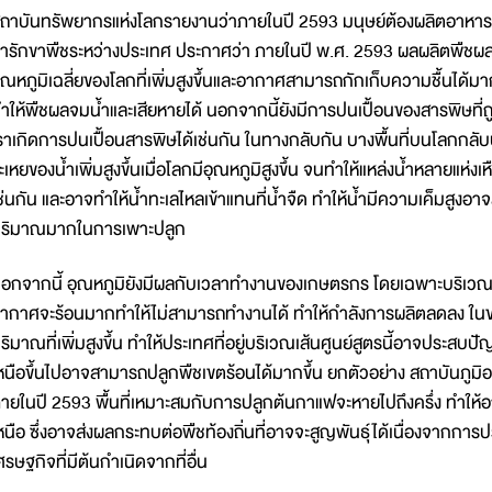
ถาบันทรัพยากรแห่งโลกรายงานว่าภายในปี 2593 มนุษย์ต้องผลิตอาหารเพิ
ารักขาพืชระหว่างประเทศ ประกาศว่า ภายในปี พ.ศ. 2593 ผลผลิตพืชผลจ
ุณหภูมิเฉลี่ยของโลกที่เพิ่มสูงขึ้นและอากาศสามารถกักเก็บความชื้นได้มา
ำให้พืชผลจมน้ำและเสียหายได้ นอกจากนี้ยังมีการปนเปื้อนของสารพิษที่
ราเกิดการปนเปื้อนสารพิษได้เช่นกัน ในทางกลับกัน บางพื้นที่บนโลกกลับปร
ะเหยของน้ำเพิ่มสูงขึ้นเมื่อโลกมีอุณหภูมิสูงขึ้น จนทำให้แหล่งน้ำหลายแห
ช่นกัน และอาจทำให้น้ำทะเลไหลเข้าแทนที่น้ำจืด ทำให้น้ำมีความเค็มสูงอ
ริมาณมากในการเพาะปลูก
อกจากนี้ อุณหภูมิยังมีผลกับเวลาทำงานของเกษตรกร โดยเฉพาะบริเวณป่าด
ากาศจะร้อนมากทำให้ไม่สามารถทำงานได้ ทำให้กำลังการผลิตลดลง ในข
ริมาณที่เพิ่มสูงขึ้น ทำให้ประเทศที่อยู่บริเวณเส้นศูนย์สูตรนี้อาจประส
หนือขึ้นไปอาจสามารถปลูกพืชเขตร้อนได้มากขึ้น ยกตัวอย่าง สถาบันภู
ายในปี 2593 พื้นที่เหมาะสมกับการปลูกต้นกาแฟจะหายไปถึงครึ่ง ทำให้อ
หนือ ซึ่งอาจส่งผลกระทบต่อพืชท้องถิ่นที่อาจจะสูญพันธุ์ได้เนื่องจากการป
ศรษฐกิจที่มีต้นกำเนิดจากที่อื่น