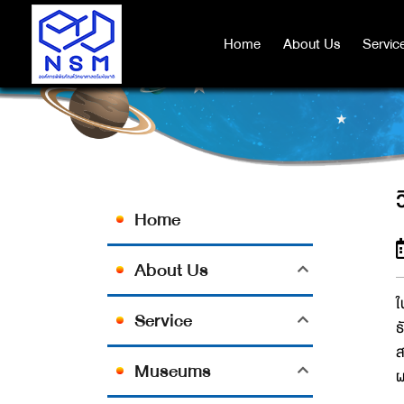
Home
Home
About Us
About Us
Servic
Servic
Home
About Us
ใ
Service
ธ
ส
Museums
ผ