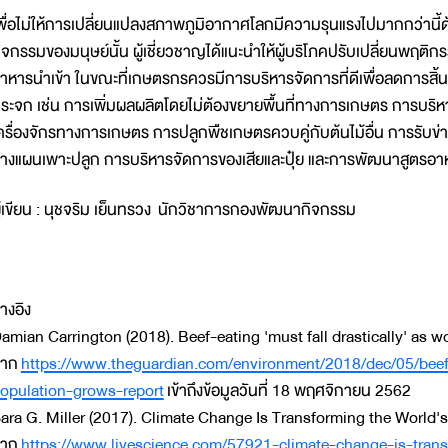
พื่อไม่ให้การเปลี่ยนแปลงสภาพภูมิอากาศโลกมีความรุนแรงไปมากกว่านี
ิจกรรมของมนุษย์นั้น ผู้เชี่ยวชาญได้แนะนำให้ผู้บริโภคปรับเปลี่ยนพฤติ
าหารนำเข้า ในขณะที่เกษตรกรควรมีการบริหารจัดการที่ดีเพื่อลดการสิ้น
ระจก เช่น การเพิ่มผลผลิตโดยไม่ต้องขยายพื้นที่ทางการเกษตร การบริห
ครื่องจักรทางการเกษตร การปลูกพืชเกษตรควบคู่กับต้นไม้อื่น การร
างแผนเพาะปลูก การบริหารจัดการของเสียและปุ๋ย และการพัฒนาสูตรอาหา
ู้เขียน : นุชจริม เย็นทรวง นักวิชาการกองพัฒนากิจกรรม
้างอิง
amian Carrington (2018). Beef-eating 'must fall drastically' as 
จาก
https://www.theguardian.com/environment/2018/dec/05/beef-
opulation-grows-report
เข้าถึงข้อมูลวันที่ 18 พฤศจิกายน 2562
ara G. Miller (2017). Climate Change Is Transforming the World'
จาก
https://www.livescience.com/57921-climate-change-is-trans