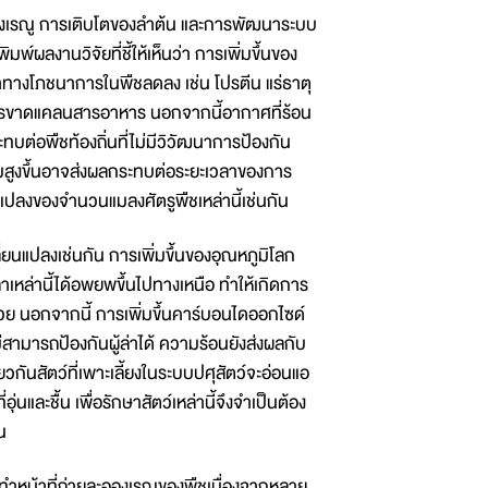
ะอองเรณู การเติบโตของลำต้น และการพัฒนาระบบ
ผลงานวิจัยที่ชี้ให้เห็นว่า การเพิ่มขึ้นของ
างโภชนาการในพืชลดลง เช่น โปรตีน แร่ธาตุ
การขาดแคลนสารอาหาร นอกจากนี้อากาศที่ร้อน
ทบต่อพืชท้องถิ่นที่ไม่มีวิวัฒนาการป้องกัน
ิ่มสูงขึ้นอาจส่งผลกระทบต่อระยะเวลาของการ
ปลงของจำนวนแมลงศัตรูพืชเหล่านี้เช่นกัน
ยนแปลงเช่นกัน การเพิ่มขึ้นของอุณหภูมิโลก
าเหล่านี้ได้อพยพขึ้นไปทางเหนือ ทำให้เกิดการ
้วย นอกจากนี้ การเพิ่มขึ้นคาร์บอนไดออกไซด์
่สามารถป้องกันผู้ล่าได้ ความร้อนยังส่งผลกับ
นสัตว์ที่เพาะเลี้ยงในระบบปศุสัตว์จะอ่อนแอ
นและชื้น เพื่อรักษาสัตว์เหล่านี้จึงจำเป็นต้อง
น
่ทำหน้าที่ถ่ายละอองเรณูของพืชเนื่องจากหลาย