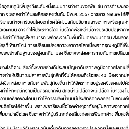
มื่ออุณหภูมิเพิ่มสูงถึงระดับหนึ่งระบบการทำงานของพืช เช่น การถ่ายล
าก จะลดลงทำให้ผลผลิตลดลงเช่นกัน ปีพ.ศ. 2557 วารสาร Nature ได้ตีพิมพ์
ริมาณก๊าซคาร์บอนไดออกไซด์ได้ส่งผลกับปริมาณสารอาหารหรือคุณค่าท
ละวิตามิน อาจทำให้ประชากรโลกที่บริโภคพืชเหล่านี้อาจประสบปัญหา
ึ้นยังทำให้ศัตรูพืชสามารถแพร่กระจายในพื้นที่ไม่เคยพบมาก่อน ส่งผลกระ
ัตรูที่เข้ามาใหม่ การเปลี่ยนแปลงสภาวะอากาศโลกเนื่องจากอุณหภูมิที่เพ
พยพย้ายถิ่นฐานของฝูงนกกินแมลง ซึ่งอาจจะส่งผลกระทบกับการเปลี่ยนแ
ย่างไรก็ตาม สัตว์ทั้งหลายต่างก็ประสบปัญหากับสภาพภูมิอากาศโลกเปลี่
าจทำให้ปริมาณปลาสายพันธุ์หลักที่จับได้ลดลงถึงร้อยละ 40 เนื่องจากปล
ย่งชิงแหล่งอาหารกับสายพันธุ์ท้องถิ่น ทำให้อัตราการอยู่รอดจึงลดลงไปด
ังทำให้ทะเลมีความเป็นกรดมากขึ้น สัตว์น้ำมีเปลือกจะมีเปลือกที่บางลง ไม
วามเครียดของโคนม ทำให้การผลิตน้ำนมมีประสิทธิภาพลดลง ในขณะเดียวกั
ละติดโรคได้ง่ายขึ้น เพราะพยาธิและเชื้อโรคต่างๆอาศัยอยู่ในสภาพอากาศที่อุ่
พิ่มยาฆ่าเชื้อโรค ซึ่งอาจทำให้ผู้บริโภคต้องเสี่ยงต่อสารพิษตกค้างเพิ่มสูงขึ้
ัจจุบัน มีงานวิจัยหลายฉบับเกี่ยวกับการลดลงของประชากรผึ้งและแมลงที