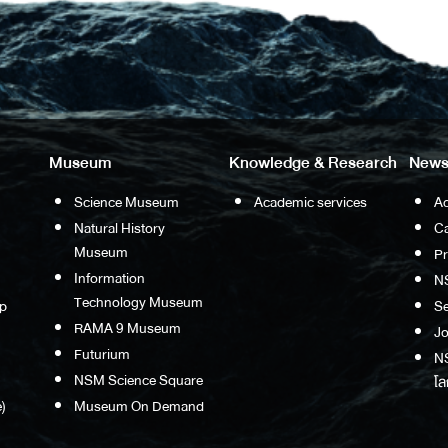
Museum
Knowledge & Research
News
Science Museum
Academic services
Ac
Natural History
Ca
Museum
P
Information
N
Technology Museum
p
S
RAMA 9 Museum
Jo
Futurium
NS
NSM Science Square
โล
)
Museum On Demand