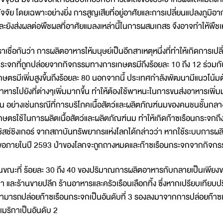
ัจจัย โดยเฉพาะอย่างยิ่ง การสูญเสียที่อยู่อาศัยและการเปลี่ยนแปลงภูมิอาก
ละยังส่งผลต่อพืชผลที่อาศัยแมลงเหล่านี้ในการผสมเกสร จึงอาจทำให้พืชเหล
ราเชื่อกันว่า การผลิตอาหารให้มนุษย์เป็นอีกสาเหตุหนึ่งที่ทำให้เกิดการ
ระจกที่ถูกปล่อยจากกิจกรรมทางการเกษตรมีถึงร้อยละ 10 ถึง 12 ร่วมกับก
กษตรมีเพิ่มสูงขึ้นถึงร้อยละ 80 นอกจากนี้ ประเทศกำลังพัฒนามีแนวโน้มต
าหารไปยังที่ต่างๆเพิ่มมากขึ้น ทำให้ต้องใช้พาหนะในการขนส่งอาหารเพิ่ม
ึ้น อย่างเช่นกรณีที่การบริโภคเนื้อสัตว์และผลิตภัณฑ์นมของคนชนชั้นกลางที่
กษตรใช้ในการผลิตเนื้อสัตว์และผลิตภัณฑ์นม ทำให้เกิดก๊าซเรือนกระจก
ซิสช์ชิงเกอร์ จากสถาบันทรัพยากรแห่งโลกได้กล่าวว่า หากใช้ระบบการผล
อภายในปี 2593 ป่าของโลกจะถูกถางหมดและก๊าซเรือนกระจกจากกิจกรรมมน
นขณะที่ ร้อยละ 30 ถึง 40 ของปริมาณการผลิตอาหารกับกลายเป็นเพียงข
า และร้านขายปลีก ร้านอาหารและครัวเรือนเลือกทิ้ง ซึ่งหากเปรียบเทียบปร
ามารถปล่อยก๊าซเรือนกระจกเป็นอันดับที่ 3 รองลงมาจากการปล่อยก๊าซเร
เมริกาเป็นอันดับ 2