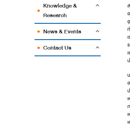
Knowledge &
ส
อ
Research
อ
ท
News & Events
เ
ร
Contact Us
เ
ป
น
อ
ป
เ
ภ
เ
เ