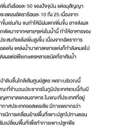
่มถึงร้อยละ 50 ของปัจจุบัน แต่อนุสัญญา
ะลดลงอัตราร้อยละ 10 ถึง 25 เนื่องจาก
กขึ้นเช่นกัน จนทำให้มีฝนตกเพิ่มขึ้น อาจส่งผล
ถูกพัดมาจากหลายๆแห่งในน้ำนี้ ทำให้อาหารของ
ะสบภัยแล้งเพิ่มสูงขึ้น เนื่องจากอัตราการ
่งเหือดแห้ง แหล่งน้ำบาดาลหลายแห่งก็กำลังหมดไป
าจส่งผลต่อพืชเกษตรหลายชนิดที่อาศัยน้ำ
ิบชื้นใกล้เส้นศูนย์สูตร เพราะบริเวณนี้
ณะที่จำนวนประชากรในภูมิประเทศแถบนี้กับมี
บปัญญหาขาดแคลนอาหาร ในขณะที่ประเทศที่อยู่
มิอากาศประเทศออสเตรเลีย มีการพยากรว่า
าจมีการเคลื่อนย้ายพื้นที่เพาะปลูกไปทางตอน
รับเปลี่ยนพื้นที่เพื่อทำการเพาะปลูกพืช