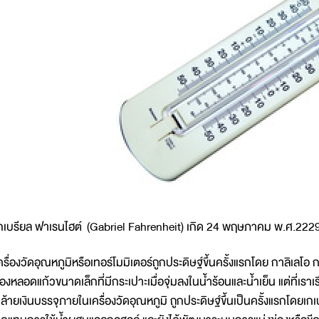
กเบรียล ฟาเรนไฮต์ (Gabriel Fahrenheit) เกิด 24 พฤษภาคม พ.ศ.222
ครื่องวัดอุณหภูมิหรือเทอร์โมมิเตอร์ถูกประดิษฐ์ขึ้นครั้งแรกโดย กาลิเล
องหลอดแก้วขนาดเล็กที่มีกระเปาะเมื่อจุ่มลงในน้ำร้อนและน้ำเย็น แต่ที่เ
ล้ายเงินบรรจุภายในเครื่องวัดอุณหภูมิ ถูกประดิษฐ์ขึ้นเป็นครั้งแรกโดยเก