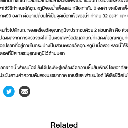
ดแทนการใช้น้ำผสมแอลกอฮอล์ และยังได้พัฒนาระบบการแบ่งช่องหรือขีดบนเค
ขาใช้วิธีกำหนดให้อุณหภูมิของน้ำแข็งผสมเกลือเท่ากับ 0 องศา จุดเยือกแข
กติ90 องศา ต่อมาเปลี่ยนให้เป็นจุดเยือกแข็งของน้ำเท่ากับ 32 องศา และ
ดยทั่วไปลักษณะของเครื่องวัดอุณหภูมิจะประกอบด้วย 2 ส่วนหลัก คือ ส
ปลงผลจากการตรวจวัดได้เป็นตัวเลขหรือสัญลักษณ์ที่แสดงถึงอุณหภูมิที่วัด
องปรอทที่อยู่ภายในกระเปาะเป็นส่วนตรวจวัดอุณหภูมิ เมื่อของเหลวนี้ได้
ลอดที่มีสเกลระบุอุณหภูมิไว้ด้านนอก
อกจากนี้ ฟาเรนไฮต์ ยังได้ประดิษฐ์เครื่องวัดความชื้นสัมพัทธ์ โดยอาศัย
ปรผันตามค่าความดันของบรรยากาศ เกเบรียล ฟาเรนไฮต์ ได้เสียชีวิตในป
Related