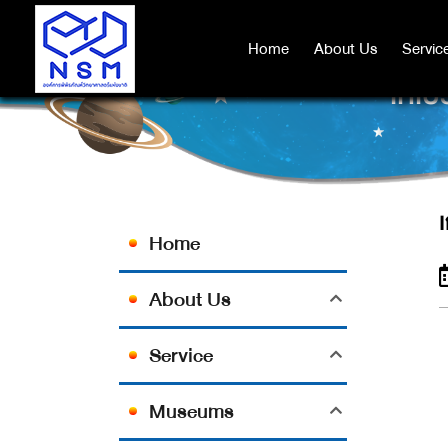
Home
Home
About Us
About Us
Servic
Servic
เกเบ
Home
About Us
Service
Museums