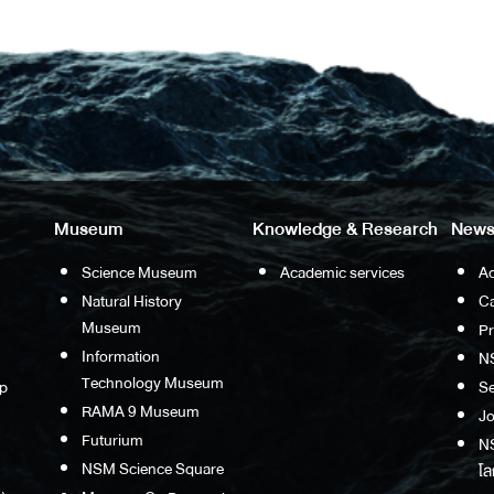
Museum
Knowledge & Research
News
Science Museum
Academic services
Ac
Natural History
Ca
Museum
P
Information
N
Technology Museum
p
S
RAMA 9 Museum
Jo
Futurium
NS
NSM Science Square
โล