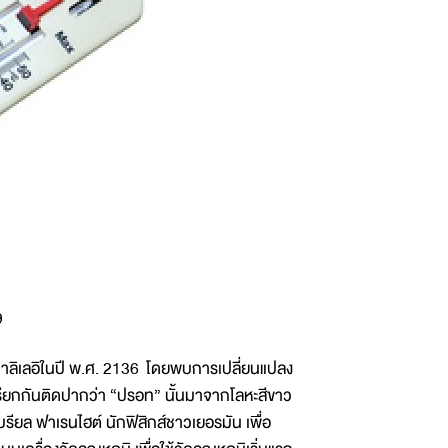
9
โอ กาลิเลอิในปี พ.ศ. 2136 โดยพบการเปลี่ยนแปลง
ราเรียกกันติดปากว่า “ปรอท” นั้นมาจากโลหะสีขาว
เบรียล ฟาเรนไฮต์ นักฟิสิกส์ชาวเยอรมัน เพื่อ