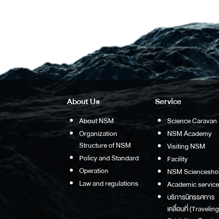
About Us
Service
About NSM
Science Caravan
Organization
NSM Academy
Structure of NSM
Visiting NSM
Policy and Standard
Facility
Operation
NSM Sciencesho
Law and regulations
Academic service
บริการนิทรรศการ
เคลื่อนที่ (Traveling