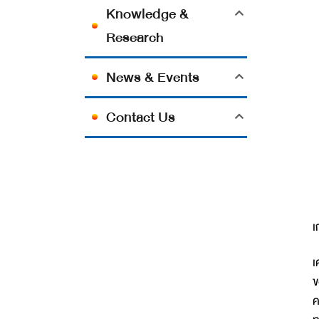
Knowledge &
Research
News & Events
Contact Us
เ
เ
ข
ค