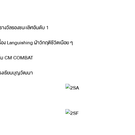
รางวัลรองชนะเลิศอันดับ 1
รื่อง Languishing ฝ่าวิกฤติชีวิตเนือย ๆ
ี่ม CM COMBAT
รงเรียนบุญวัฒนา