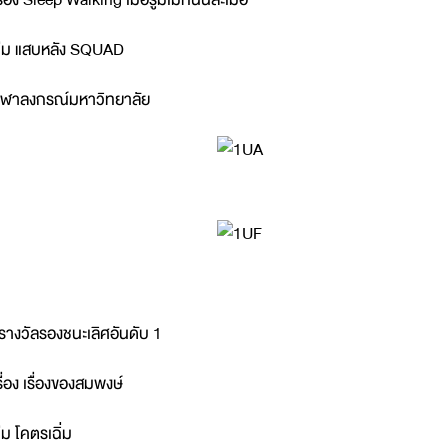
ีม แสบหลัง SQUAD
ุฬาลงกรณ์มหาวิทยาลัย
รางวัลรองชนะเลิศอันดับ 1
รื่อง เรื่องของสมพงษ์
ีม โคตรเฉิ่ม