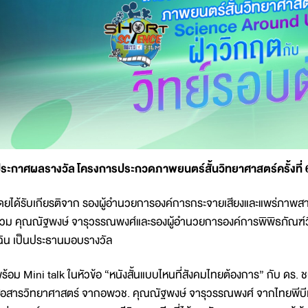
ระกาศผลรางวัล โครงการประกวดภาพยนตร์สั้นวิทยาศาสตร์ครั้งที่ 6 
ดยได้รับเกียรติจาก รองผู้อำนวยการองค์การกระจายเสียงและแพร่ภาพสา
่วม คุณณัฐพงษ์ จารุวรรณพงศ์และรองผู้อำนวยการองค์การพิพิธภัณฑ์ว
ฉิน เป็นประธานมอบรางวัล
ร้อม Mini talk ในหัวข้อ “หนังสั้นแบบไหนที่สังคมไทยต้องการ” กับ ดร. 
ื่อสารวิทยาศาสตร์ จากอพวช. คุณณัฐพงษ์ จารุวรรณพงศ์ จากไทยพีบีเ