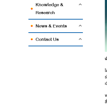
Knowledge &
Research
News & Events
Contact Us
ป
โ
ร
เ
พ
ส