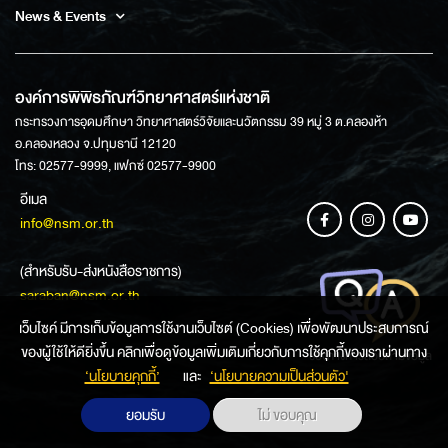
News & Events
องค์การพิพิธภัณฑ์วิทยาศาสตร์แห่งชาติ
กระทรวงการอุดมศึกษา วิทยาศาสตร์วิจัยและนวัตกรรม 39 หมู่ 3 ต.คลองห้า
อ.คลองหลวง จ.ปทุมธานี 12120
โทร: 02577-9999, แฟกซ์ 02577-9900
อีเมล
info@nsm.or.th
(สำหรับรับ-ส่งหนังสือราชการ)
saraban@nsm.or.th
เว็บไซค์ มีการเก็บข้อมูลการใช้งานเว็บไซต์ (Cookies) เพื่อพัฒนาประสบการณ์
ของผู้ใช้ให้ดียิ่งขึ้น คลิกเพื่อดูข้อมูลเพิ่มเติมเกี่ยวกับการใช้คุกกี้ของเราผ่านทาง
ช่องทางการสอบถามข้อมูล
‘นโยบายคุกกี้’
และ
‘นโยบายความเป็นส่วนตัว'
ยอมรับ
ไม่ ขอบคุณ