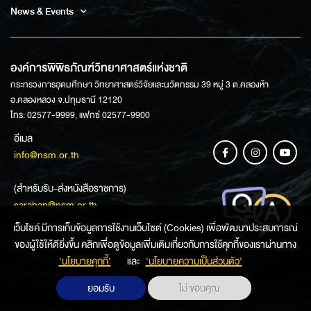
News & Events
องค์การพิพิธภัณฑ์วิทยาศาสตร์แห่งชาติ
กระทรวงการอุดมศึกษา วิทยาศาสตร์วิจัยและนวัตกรรม 39 หมู่ 3 ต.คลองห้า
อ.คลองหลวง จ.ปทุมธานี 12120
โทร: 02577-9999, แฟกซ์ 02577-9900
อีเมล
info@nsm.or.th
(สำหรับรับ-ส่งหนังสือราชการ)
saraban@nsm.or.th
เว็บไซค์ มีการเก็บข้อมูลการใช้งานเว็บไซต์ (Cookies) เพื่อพัฒนาประสบการณ์
ของผู้ใช้ให้ดียิ่งขึ้น คลิกเพื่อดูข้อมูลเพิ่มเติมเกี่ยวกับการใช้คุกกี้ของเราผ่านทาง
ช่องทางการสอบถามข้อมูล
‘นโยบายคุกกี้’
และ
‘นโยบายความเป็นส่วนตัว'
ยอมรับ
ไม่ ขอบคุณ