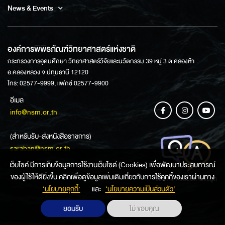
News & Events
องค์การพิพิธภัณฑ์วิทยาศาสตร์แห่งชาติ
กระทรวงการอุดมศึกษา วิทยาศาสตร์วิจัยและนวัตกรรม 39 หมู่ 3 ต.คลองห้า
อ.คลองหลวง จ.ปทุมธานี 12120
โทร: 02577-9999, แฟกซ์ 02577-9900
อีเมล
info@nsm.or.th
(สำหรับรับ-ส่งหนังสือราชการ)
saraban@nsm.or.th
เว็บไซค์ มีการเก็บข้อมูลการใช้งานเว็บไซต์ (Cookies) เพื่อพัฒนาประสบการณ์
ของผู้ใช้ให้ดียิ่งขึ้น คลิกเพื่อดูข้อมูลเพิ่มเติมเกี่ยวกับการใช้คุกกี้ของเราผ่านทาง
ช่องทางการสอบถามข้อมูล
‘นโยบายคุกกี้’
และ
‘นโยบายความเป็นส่วนตัว'
ยอมรับ
ไม่ ขอบคุณ