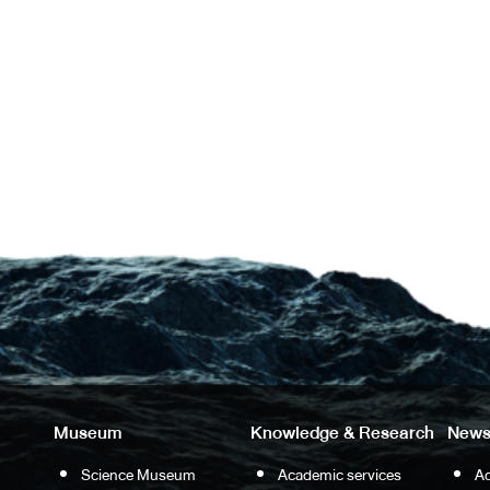
Museum
Knowledge & Research
News
Science Museum
Academic services
Ac