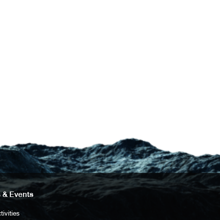
 & Events
tivities