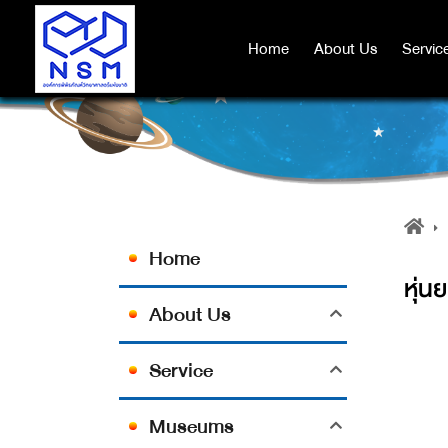
Home
Home
About Us
About Us
Servic
Servic
Home
หุ่น
About Us
Service
Museums