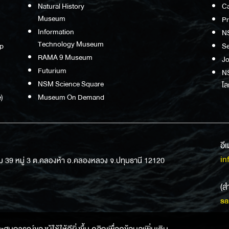
Natural History
Ca
Museum
P
Information
N
Technology Museum
p
S
RAMA 9 Museum
Jo
Futurium
NS
NSM Science Square
โล
)
Museum On Demand
อี
in
ม 39 หมู่ 3 ต.คลองห้า อ.คลองหลวง จ.ปทุมธานี 12120
(ส
sa