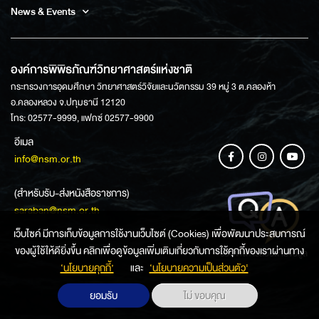
News & Events
องค์การพิพิธภัณฑ์วิทยาศาสตร์แห่งชาติ
กระทรวงการอุดมศึกษา วิทยาศาสตร์วิจัยและนวัตกรรม 39 หมู่ 3 ต.คลองห้า
อ.คลองหลวง จ.ปทุมธานี 12120
โทร: 02577-9999, แฟกซ์ 02577-9900
อีเมล
info@nsm.or.th
(สำหรับรับ-ส่งหนังสือราชการ)
saraban@nsm.or.th
เว็บไซค์ มีการเก็บข้อมูลการใช้งานเว็บไซต์ (Cookies) เพื่อพัฒนาประสบการณ์
ของผู้ใช้ให้ดียิ่งขึ้น คลิกเพื่อดูข้อมูลเพิ่มเติมเกี่ยวกับการใช้คุกกี้ของเราผ่านทาง
ช่องทางการสอบถามข้อมูล
‘นโยบายคุกกี้’
และ
‘นโยบายความเป็นส่วนตัว'
ยอมรับ
ไม่ ขอบคุณ