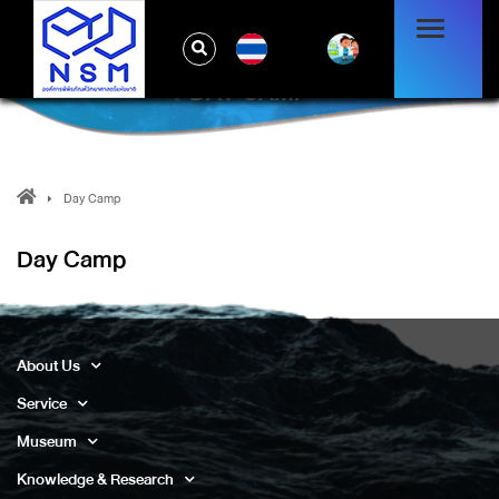
TH
DAY CAMP
Day Camp
Day Camp
About Us
Service
Museum
Knowledge & Research