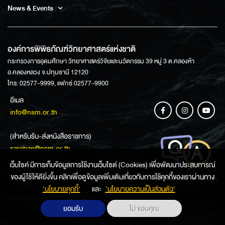
News & Events
องค์การพิพิธภัณฑ์วิทยาศาสตร์แห่งชาติ
กระทรวงการอุดมศึกษา วิทยาศาสตร์วิจัยและนวัตกรรม 39 หมู่ 3 ต.คลองห้า
อ.คลองหลวง จ.ปทุมธานี 12120
โทร: 02577-9999, แฟกซ์ 02577-9900
อีเมล
info@nsm.or.th
(สำหรับรับ-ส่งหนังสือราชการ)
saraban@nsm.or.th
เว็บไซค์ มีการเก็บข้อมูลการใช้งานเว็บไซต์ (Cookies) เพื่อพัฒนาประสบการณ์
ของผู้ใช้ให้ดียิ่งขึ้น คลิกเพื่อดูข้อมูลเพิ่มเติมเกี่ยวกับการใช้คุกกี้ของเราผ่านทาง
ช่องทางการสอบถามข้อมูล
‘นโยบายคุกกี้’
และ
‘นโยบายความเป็นส่วนตัว'
ยอมรับ
ไม่ ขอบคุณ