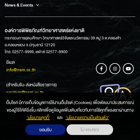
News & Events
องค์การพิพิธภัณฑ์วิทยาศาสตร์แห่งชาติ
กระทรวงการอุดมศึกษา วิทยาศาสตร์วิจัยและนวัตกรรม 39 หมู่ 3 ต.คลองห้า
อ.คลองหลวง จ.ปทุมธานี 12120
โทร: 02577-9999, แฟกซ์ 02577-9900
อีเมล
info@nsm.or.th
(สำหรับรับ-ส่งหนังสือราชการ)
saraban@nsm.or.th
เว็บไซค์ มีการเก็บข้อมูลการใช้งานเว็บไซต์ (Cookies) เพื่อพัฒนาประสบการณ์
ของผู้ใช้ให้ดียิ่งขึ้น คลิกเพื่อดูข้อมูลเพิ่มเติมเกี่ยวกับการใช้คุกกี้ของเราผ่านทาง
ช่องทางการสอบถามข้อมูล
‘นโยบายคุกกี้’
และ
‘นโยบายความเป็นส่วนตัว'
ยอมรับ
ไม่ ขอบคุณ