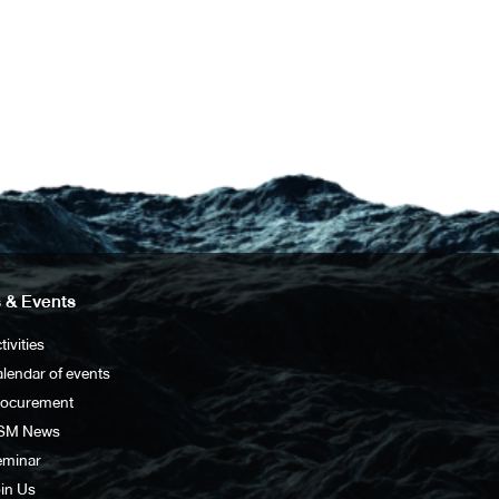
 & Events
tivities
lendar of events
rocurement
SM News
eminar
in Us