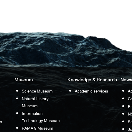
Museum
Knowledge & Research
News
Science Museum
Academic services
Ac
Natural History
Ca
Museum
P
Information
N
Technology Museum
p
S
RAMA 9 Museum
Jo