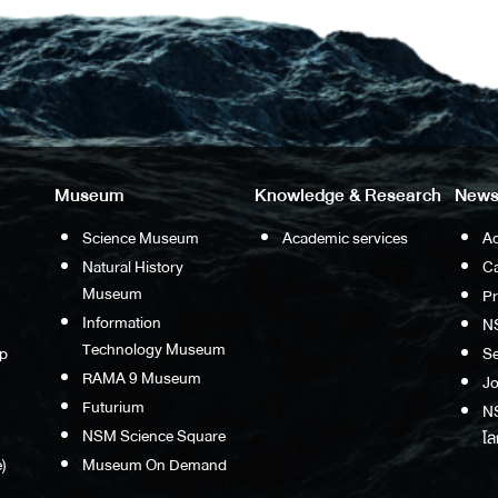
Museum
Knowledge & Research
News
Science Museum
Academic services
Ac
Natural History
Ca
Museum
P
Information
N
Technology Museum
p
S
RAMA 9 Museum
Jo
Futurium
NS
NSM Science Square
โล
)
Museum On Demand