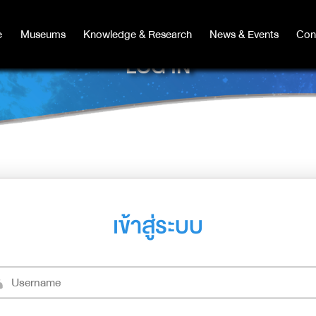
e
e
Museums
Museums
Knowledge & Research
Knowledge & Research
News & Events
News & Events
Con
Co
LOG IN
เข้าสู่ระบบ