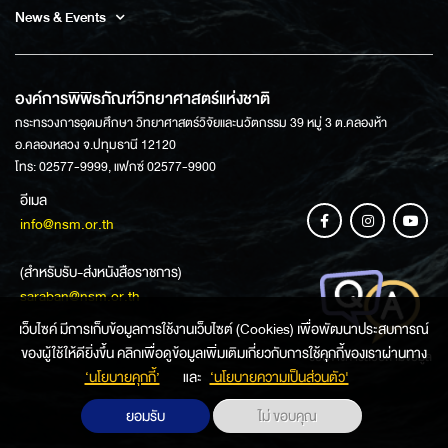
News & Events
องค์การพิพิธภัณฑ์วิทยาศาสตร์แห่งชาติ
กระทรวงการอุดมศึกษา วิทยาศาสตร์วิจัยและนวัตกรรม 39 หมู่ 3 ต.คลองห้า
อ.คลองหลวง จ.ปทุมธานี 12120
โทร: 02577-9999, แฟกซ์ 02577-9900
อีเมล
info@nsm.or.th
(สำหรับรับ-ส่งหนังสือราชการ)
saraban@nsm.or.th
เว็บไซค์ มีการเก็บข้อมูลการใช้งานเว็บไซต์ (Cookies) เพื่อพัฒนาประสบการณ์
ของผู้ใช้ให้ดียิ่งขึ้น คลิกเพื่อดูข้อมูลเพิ่มเติมเกี่ยวกับการใช้คุกกี้ของเราผ่านทาง
ช่องทางการสอบถามข้อมูล
‘นโยบายคุกกี้’
และ
‘นโยบายความเป็นส่วนตัว'
ยอมรับ
ไม่ ขอบคุณ