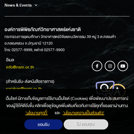
News & Events
องค์การพิพิธภัณฑ์วิทยาศาสตร์แห่งชาติ
กระทรวงการอุดมศึกษา วิทยาศาสตร์วิจัยและนวัตกรรม 39 หมู่ 3 ต.คลองห้า
อ.คลองหลวง จ.ปทุมธานี 12120
โทร: 02577-9999, แฟกซ์ 02577-9900
อีเมล
info@nsm.or.th
(สำหรับรับ-ส่งหนังสือราชการ)
saraban@nsm.or.th
เว็บไซค์ มีการเก็บข้อมูลการใช้งานเว็บไซต์ (Cookies) เพื่อพัฒนาประสบการณ์
ของผู้ใช้ให้ดียิ่งขึ้น คลิกเพื่อดูข้อมูลเพิ่มเติมเกี่ยวกับการใช้คุกกี้ของเราผ่านทาง
ช่องทางการสอบถามข้อมูล
‘นโยบายคุกกี้’
และ
‘นโยบายความเป็นส่วนตัว'
ยอมรับ
ไม่ ขอบคุณ