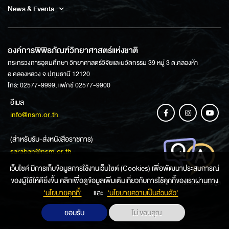
News & Events
องค์การพิพิธภัณฑ์วิทยาศาสตร์แห่งชาติ
กระทรวงการอุดมศึกษา วิทยาศาสตร์วิจัยและนวัตกรรม 39 หมู่ 3 ต.คลองห้า
อ.คลองหลวง จ.ปทุมธานี 12120
โทร: 02577-9999, แฟกซ์ 02577-9900
อีเมล
info@nsm.or.th
(สำหรับรับ-ส่งหนังสือราชการ)
saraban@nsm.or.th
เว็บไซค์ มีการเก็บข้อมูลการใช้งานเว็บไซต์ (Cookies) เพื่อพัฒนาประสบการณ์
ของผู้ใช้ให้ดียิ่งขึ้น คลิกเพื่อดูข้อมูลเพิ่มเติมเกี่ยวกับการใช้คุกกี้ของเราผ่านทาง
ช่องทางการสอบถามข้อมูล
‘นโยบายคุกกี้’
และ
‘นโยบายความเป็นส่วนตัว'
ยอมรับ
ไม่ ขอบคุณ