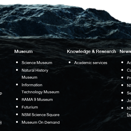
Museum
Knowledge & Research
News
Science Museum
Academic services
Ac
Natural History
Ca
Museum
P
Information
N
Technology Museum
p
S
RAMA 9 Museum
Jo
Futurium
NS
NSM Science Square
โล
)
Museum On Demand