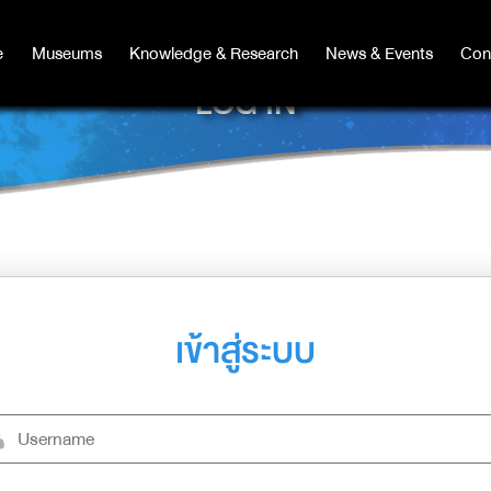
e
e
Museums
Museums
Knowledge & Research
Knowledge & Research
News & Events
News & Events
Con
Co
LOG IN
เข้าสู่ระบบ